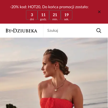
-20% kod: HOT20, Do końca promocji zostało:
3
11
21
19
dni
godz.
min.
sek.
Szukaj