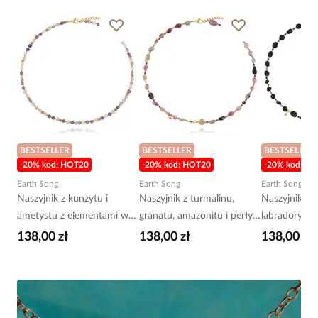
BESTSELLER
BESTSELLER
BESTSELLER
-20% kod: HOT20
-20% kod: HOT20
-20% kod: H
Earth Song
Earth Song
Earth Song
Naszyjnik z kunzytu i
Naszyjnik z turmalinu,
Naszyjnik z 
ametystu z elementami w
granatu, amazonitu i perły
labradorytu i
złotym wykończeniu
NEA0083
złotymi det
138,00 zł
138,00 zł
138,00 zł
NEA0070