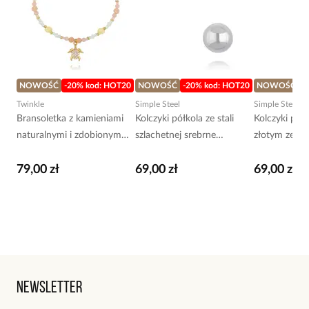
NOWOŚĆ
-20% kod: HOT20
NOWOŚĆ
-20% kod: HOT20
NOWOŚĆ
-
Twinkle
Simple Steel
Simple Steel
Bransoletka z kamieniami
Kolczyki półkola ze stali
Kolczyki pół
naturalnymi i zdobionym
szlachetnej srebrne
złotym ze sta
żółwikiem BTW3761
KSY0634
KSY0635
79,00 zł
69,00 zł
69,00 zł
Newsletter