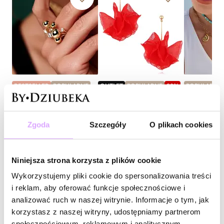
BESTSELLER
POPULARNE
OUTLET
POPULARNE
80
%
POPULARNE
-20% kod: HOT20
-20% kod: H
OUTLET
Shining Summer
Kolczyki z tkaniny czerwone
Twinkle
pierścionek z kulkami i
Naszyjnik tu
ze złotym patyczkiem
Zgoda
Szczegóły
O plikach cookies
kryształami złoty PSS0178
zawieszką zł
KBL2028
11,80 zł
NTW1525
Najniższa cena w okresie 30 dni
Niniejsza strona korzysta z plików cookie
przed obniżką:
23,60 zł
-
50
%
98,00 zł
128,00 zł
Cena regularna
:
59,00 zł
-
80
%
Wykorzystujemy pliki cookie do spersonalizowania treści
i reklam, aby oferować funkcje społecznościowe i
analizować ruch w naszej witrynie. Informacje o tym, jak
korzystasz z naszej witryny, udostępniamy partnerom
społecznościowym, reklamowym i analitycznym.