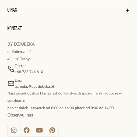
Wysyłka i płatności
Kontakt
Edycja profilu
O nas
Reklamacje i zwroty
Historia zamówień
Wyśledź swoją paczkę
Oryginalne naszyjniki, topowe bransoletki, okazałe kolczyki,
Kontakt
kokieteryjne wisiory, eleganckie broszki. Biżuteria, którą cechuje
niewymuszona elegancja; idealna do pracy, do noszenia na co
BY DZIUBEKA
dzień, ale również na wieczorne wyjścia. To oferta marki By
ul. Fabryczna 2
Dziubeka.
43-110 Tychy
Telefon
+48 733 744 810
Email
sprzedaz@bydziubeka.pl
Nasz zespół obsługi klienta jest do Państwa dyspozycji w dni robocze w
godzinach:
poniedziałek - czwartek od 8:00 do 16:00 piatek od 8:00 do 14:00
Obserwuj nas