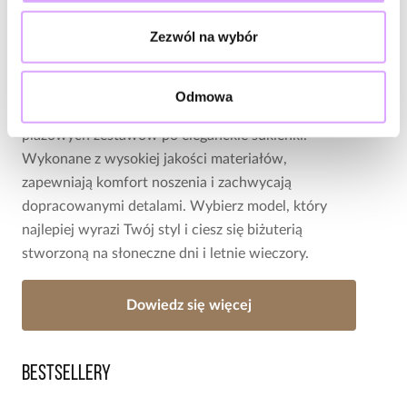
doskonale podkreśla letnie stylizacje i pięknie
Zezwól na wybór
prezentuje się na opalonej skórze. Delikatne
łańcuszki ozdobione kolorowymi kamieniami,
kryształkami lub zawieszkami dodają lekkości i
Odmowa
wakacyjnego charakteru każdej stylizacji – od
plażowych zestawów po eleganckie sukienki.
Wykonane z wysokiej jakości materiałów,
zapewniają komfort noszenia i zachwycają
dopracowanymi detalami. Wybierz model, który
najlepiej wyrazi Twój styl i ciesz się biżuterią
stworzoną na słoneczne dni i letnie wieczory.
Dowiedz się więcej
Bestsellery