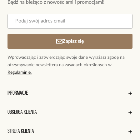
Bądź na bieżąco z nowościami i promocjami!
Zapisz się
Wprowadzając i zatwierdzając swoje dane wyrażasz zgodę na
otrzymywanie newslettera na zasadach określonych w
Regulaminie.
Informacje
O marce By Dziubeka
Obsługa klienta
Sklepy firmowe
Sklepy współpracujące
Regulamin sklepu
Strefa klienta
Współpraca
Polityka prywatności
Praca