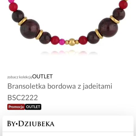
OUTLET
zobacz kolekcję
Bransoletka bordowa z jadeitami
BSC2222
Promocja
OUTLET
48,40 zł
-
60
%
121,00 zł
Najniższa cena w okresie 30 dni przed obniżką: