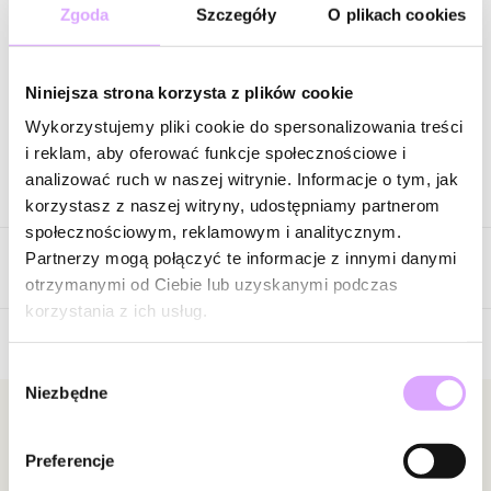
121,00 zł
-
60
%
Zgoda
Szczegóły
O plikach cookies
Cena regularna
:
121,00 zł
-
60
%
Wysyłka w 1 dzień roboczy
Niniejsza strona korzysta z plików cookie
Zapytaj o produkt
Wykorzystujemy pliki cookie do spersonalizowania treści
i reklam, aby oferować funkcje społecznościowe i
analizować ruch w naszej witrynie. Informacje o tym, jak
Opis produktu
korzystasz z naszej witryny, udostępniamy partnerom
społecznościowym, reklamowym i analitycznym.
Surowiec: stal szlachetna.
Partnerzy mogą połączyć te informacje z innymi danymi
Opinie
Kolor surowca: złoty.
otrzymanymi od Ciebie lub uzyskanymi podczas
Kamienie: jadeity barwione, granaty.
korzystania z ich usług.
Wielkość elementów: 0,32 cm – 1,00 cm.
Średnica bransoletki: 5,20 cm bez rozciągania gumki.
Wybór
Brak opinii
Niezbędne
zgody
Zobacz inne produkty z kolekcji Simplicity
Jeszcze nikt nie ocenił tego produktu.
Bądź pierwszą osobą, która podzieli się opinią o tym
Newsletter
produkcie!
Preferencje
Bądź na bieżąco z nowościami i promocjami!