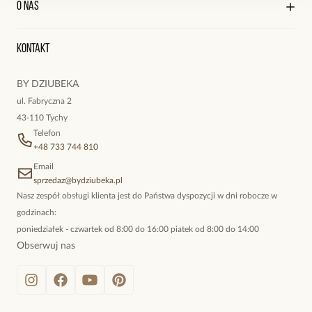
O nas
Reklamacje i zwroty
Historia zamówień
Wyśledź swoją paczkę
Oryginalne naszyjniki, topowe bransoletki, okazałe kolczyki,
Kontakt
kokieteryjne wisiory, eleganckie broszki. Biżuteria, którą cechuje
niewymuszona elegancja; idealna do pracy, do noszenia na co
BY DZIUBEKA
dzień, ale również na wieczorne wyjścia. To oferta marki By
ul. Fabryczna 2
Dziubeka.
43-110 Tychy
Telefon
+48 733 744 810
Email
sprzedaz@bydziubeka.pl
Nasz zespół obsługi klienta jest do Państwa dyspozycji w dni robocze w
godzinach:
poniedziałek - czwartek od 8:00 do 16:00 piatek od 8:00 do 14:00
Obserwuj nas