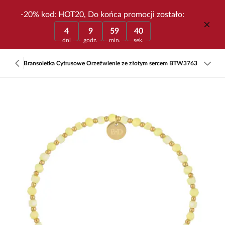
-20% kod: HOT20, Do końca promocji zostało:
4
9
59
40
dni
godz.
min.
sek.
Bransoletka Cytrusowe Orzeźwienie ze złotym sercem BTW3763