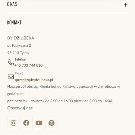
Kontakt
Edycja profilu
O nas
Reklamacje i zwroty
Historia zamówień
Wyśledź swoją paczkę
Oryginalne naszyjniki, topowe bransoletki, okazałe kolczyki,
Kontakt
kokieteryjne wisiory, eleganckie broszki. Biżuteria, którą cechuje
niewymuszona elegancja; idealna do pracy, do noszenia na co
BY DZIUBEKA
dzień, ale również na wieczorne wyjścia. To oferta marki By
ul. Fabryczna 2
Dziubeka.
43-110 Tychy
Telefon
+48 733 744 810
Email
sprzedaz@bydziubeka.pl
Nasz zespół obsługi klienta jest do Państwa dyspozycji w dni robocze w
godzinach:
poniedziałek - czwartek od 8:00 do 16:00 piatek od 8:00 do 14:00
Obserwuj nas