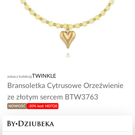
TWINKLE
zobacz kolekcję
Bransoletka Cytrusowe Orzeźwienie
ze złotym sercem BTW3763
NOWOŚĆ
-20% kod: HOT20
74,00 zł
Wysyłka do 2 dni roboczych