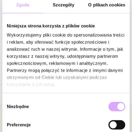
Zgoda
Szczegóły
O plikach cookies
Zapytaj o produkt
Niniejsza strona korzysta z plików cookie
Opis produktu
Wykorzystujemy pliki cookie do spersonalizowania treści
i reklam, aby oferować funkcje społecznościowe i
Drobne koraliki w cytrusowych tonach tworzą lekką, harmonijną
analizować ruch w naszej witrynie. Informacje o tym, jak
Cechy produktu
kompozycję, którą uzupełniają złote akcenty dodające całości
korzystasz z naszej witryny, udostępniamy partnerom
elegancji i subtelnego blasku. Centralnym elementem bransoletki
społecznościowym, reklamowym i analitycznym.
jest zawieszka w kształcie serca – ponadczasowy symbol radości,
Kryształki
Żółty
Partnerzy mogą połączyć te informacje z innymi danymi
bliskości i pięknych emocji. Jej gładka, złota forma doskonale
Opinie
otrzymanymi od Ciebie lub uzyskanymi podczas
Kolor metalu
złoty
współgra z wyrazistą kolorystyką koralików.
korzystania z ich usług.
To biżuteria, która przyciąga uwagę świeżością barw i dodaje
Wybór
charakteru nawet najprostszym stylizacjom. Limonkowo-
Brak opinii
Niezbędne
zgody
cytrynowe odcienie pięknie komponują się z bielą, beżami,
Jeszcze nikt nie ocenił tego produktu.
jeansem oraz letnimi kolorami, tworząc efekt lekkiej, nowoczesnej
Bądź pierwszą osobą, która podzieli się opinią o tym
Newsletter
elegancji.
produkcie!
Preferencje
Bądź na bieżąco z nowościami i promocjami!