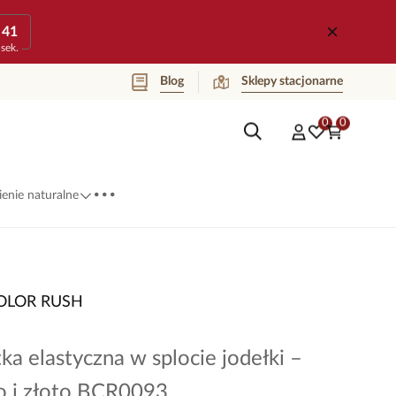
41
sek.
Blog
Sklepy stacjonarne
0
0
...
enie naturalne
OLOR RUSH
ka elastyczna w splocie jodełki –
do i złoto BCR0093