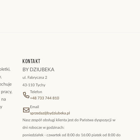
Kontakt
letki,
BY DZIUBEKA
,
ul. Fabryczna 2
cechuje
43-110 Tychy
 pracy,
Telefon
+48 733 744 810
ż na
By
Email
sprzedaz@bydziubeka.pl
Nasz zespół obsługi klienta jest do Państwa dyspozycji w
dni robocze w godzinach:
poniedziałek - czwartek od 8:00 do 16:00 piatek od 8:00 do