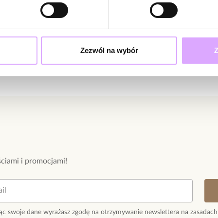
Surowiec: stop c
Kolor: różowy, b
Szerokość: 1,06
Średnica: 5,30 
Zezwól na wybór
Z
Zobacz inne pro
ciami i promocjami!
ąc swoje dane wyrażasz zgodę na otrzymywanie newslettera na zasadach