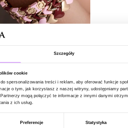
spojrzenia i nada
Brak opinii
Geometryczne, l
Jeszcze nikt
pięknie układają
Bądź pierwsz
dodaje elegancji
Powi
blaskiem. W ruc
W naszej 
dopracowane det
zakupiły 
Szczegóły
Elastyczna form
komplikacji. Za
 plików cookie
akcent stylizacji.
do spersonalizowania treści i reklam, aby oferować funkcje sp
Świetnie sprawd
ormacje o tym, jak korzystasz z naszej witryny, udostępniamy p
białej koszuli, g
Partnerzy mogą połączyć te informacje z innymi danymi otrzym
lub zestawić z 
nia z ich usług.
look. To propozy
boją się koloru.
Preferencje
Statystyka