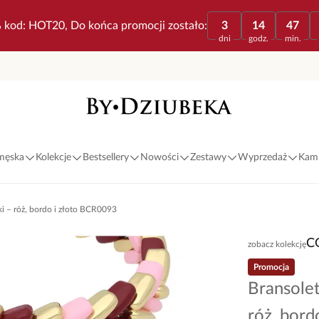
 kod: HOT20, Do końca promocji zostało:
3
14
47
dni
godz.
min.
 męska
Kolekcje
Bestsellery
Nowości
Zestawy
Wyprzedaż
Kami
ki – róż, bordo i złoto BCR0093
C
zobacz kolekcję
Promocja
Bransolet
róż, bor