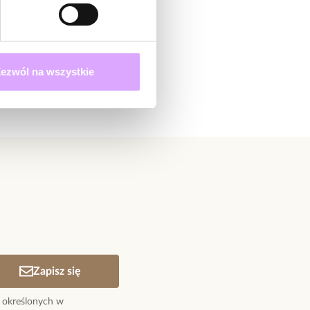
ynku, akryl.
ordowy, złoty.
 cm.
cm bez rozciągania gumki.
ezwól na wszystkie
dukty z kolekcji Color Rush
Zapisz się
 określonych w