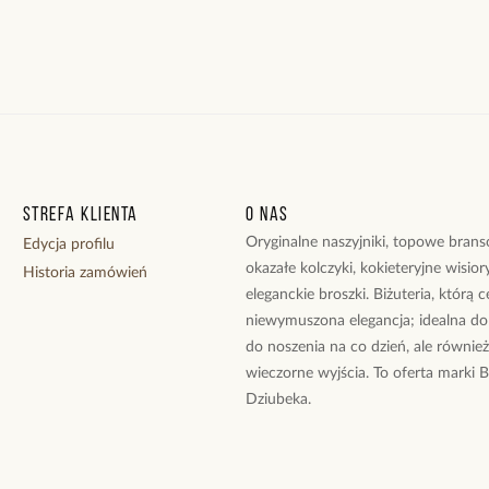
Strefa klienta
O nas
Oryginalne naszyjniki, topowe branso
Edycja profilu
okazałe kolczyki, kokieteryjne wisiory
Historia zamówień
eleganckie broszki. Biżuteria, którą 
niewymuszona elegancja; idealna do
do noszenia na co dzień, ale równie
wieczorne wyjścia. To oferta marki 
Dziubeka.