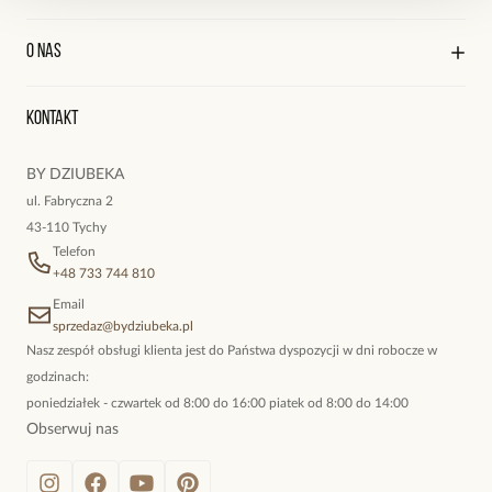
Polityka prywatności
Szerokość: 1,18 cm.
Praca
Wysyłka i płatności
Średnica: 5,30 cm bez rozciągania gumki.
Kontakt
Edycja profilu
O nas
Reklamacje i zwroty
Historia zamówień
Wyśledź swoją paczkę
Zobacz inne produkty z kolekcji Color Rush
Oryginalne naszyjniki, topowe bransoletki, okazałe kolczyki,
Kontakt
kokieteryjne wisiory, eleganckie broszki. Biżuteria, którą cechuje
niewymuszona elegancja; idealna do pracy, do noszenia na co
BY DZIUBEKA
dzień, ale również na wieczorne wyjścia. To oferta marki By
ul. Fabryczna 2
Dziubeka.
43-110 Tychy
Telefon
+48 733 744 810
Email
sprzedaz@bydziubeka.pl
Nasz zespół obsługi klienta jest do Państwa dyspozycji w dni robocze w
godzinach:
poniedziałek - czwartek od 8:00 do 16:00 piatek od 8:00 do 14:00
Obserwuj nas