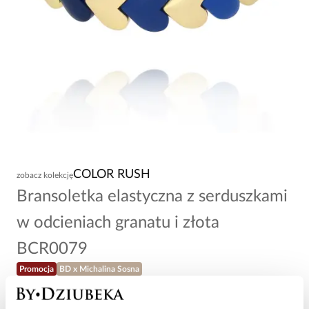
COLOR RUSH
zobacz kolekcję
Bransoletka elastyczna z serduszkami
w odcieniach granatu i złota
BCR0079
Promocja
BD x Michalina Sosna
44,40 zł
-
40
%
74,00 zł