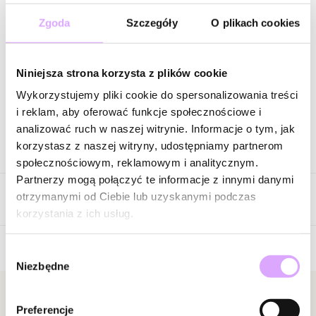
Najniższa cena w okresie 30 dni przed obniżką:
Zgoda
Szczegóły
O plikach cookies
74,00 zł
-
40
%
Cena regularna
:
74,00 zł
-
40
%
Wysyłka w 1 dzień roboczy
Niniejsza strona korzysta z plików cookie
Wykorzystujemy pliki cookie do spersonalizowania treści
Zapytaj o produkt
i reklam, aby oferować funkcje społecznościowe i
analizować ruch w naszej witrynie. Informacje o tym, jak
korzystasz z naszej witryny, udostępniamy partnerom
Opis produktu
społecznościowym, reklamowym i analitycznym.
Partnerzy mogą połączyć te informacje z innymi danymi
Klasyczny motyw serca w nowoczesnym, wyrazistym wydaniu.
otrzymanymi od Ciebie lub uzyskanymi podczas
Opinie
Ta elastyczna bransoletka składa się z naprzemiennie ułożonych
korzystania z ich usług.
serduszek w głębokim granacie oraz w kolorze polerowanego
złota, tworząc harmonijną, ale przyciągającą wzrok kompozycję.
Gładka, lśniąca powierzchnia pięknie odbija światło, podkreślając
Wybór
Niezbędne
Brak opinii
elegancki charakter biżuterii.
zgody
Jeszcze nikt nie ocenił tego produktu.
Granatowe serca nadają modelowi głębi i wyrazistości, a złote
Bądź pierwszą osobą, która podzieli się opinią o tym
Newsletter
Preferencje