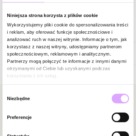
Zapytaj o produkt
Niniejsza strona korzysta z plików cookie
Wykorzystujemy pliki cookie do spersonalizowania treści
Opis produktu
i reklam, aby oferować funkcje społecznościowe i
analizować ruch w naszej witrynie. Informacje o tym, jak
Surowiec: mosiądz.
korzystasz z naszej witryny, udostępniamy partnerom
Opinie
Kolor surowca: złoty.
społecznościowym, reklamowym i analitycznym.
Kamienie: ametysty, turkusy barwione, masa perłowa, szklane
Partnerzy mogą połączyć te informacje z innymi danymi
kryształki.
otrzymanymi od Ciebie lub uzyskanymi podczas
Wielkość elementów: 0,25 cm – 0,43 cm.
korzystania z ich usług.
5
Wielkość koniczyny: 1,22 cm.
/
5
Średnica bransoletki: 5,30 cm bez rozciągania gumki.
Wybór
5
1
Newsletter
Niezbędne
zgody
4
0
Zobacz inne produkty z kolekcji Simplicity
3
0
Bądź na bieżąco z nowościami i promocjami!
2
0
Preferencje
1
0
Statystyka