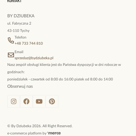
Kontakt
kokieteryjne wisiory, eleganckie broszki. Biżuteria, którą cechuje
niewymuszona elegancja; idealna do pracy, do noszenia na co
BY DZIUBEKA
dzień, ale również na wieczorne wyjścia. To oferta marki By
ul. Fabryczna 2
Dziubeka.
43-110 Tychy
Telefon
+48 733 744 810
Email
sprzedaz@bydziubeka.pl
Nasz zespół obsługi klienta jest do Państwa dyspozycji w dni robocze w
godzinach:
poniedziałek - czwartek od 8:00 do 16:00 piatek od 8:00 do 14:00
Obserwuj nas
©
By Dziubeka
2026
. All Right Reserved.
e-commerce platform by