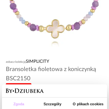
SIMPLICITY
zobacz kolekcję
Bransoletka fioletowa z koniczynką
BSC2150
-20% kod: HOT20
74,00 zł
Zgoda
Szczegóły
O plikach cookies
Wysyłka do 3 dni roboczych