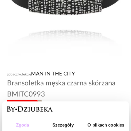
MAN IN THE CITY
zobacz kolekcję
Bransoletka męska czarna skórzana
BMITC0993
-20% kod: HOT20
L
118,00 zł
Zgoda
Szczegóły
O plikach cookies
Wysyłka do 2 dni roboczych