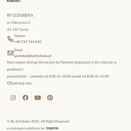
Kontakt
kokieteryjne wisiory, eleganckie broszki. Biżuteria, którą cechuje
niewymuszona elegancja; idealna do pracy, do noszenia na co
BY DZIUBEKA
dzień, ale również na wieczorne wyjścia. To oferta marki By
ul. Fabryczna 2
Dziubeka.
43-110 Tychy
Telefon
+48 733 744 810
Email
sprzedaz@bydziubeka.pl
Nasz zespół obsługi klienta jest do Państwa dyspozycji w dni robocze w
godzinach:
poniedziałek - czwartek od 8:00 do 16:00 piatek od 8:00 do 14:00
Obserwuj nas
©
By Dziubeka
2026
. All Right Reserved.
e-commerce platform by