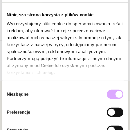
Zapytaj o produkt
Niniejsza strona korzysta z plików cookie
Wykorzystujemy pliki cookie do spersonalizowania treści
Opis produktu
i reklam, aby oferować funkcje społecznościowe i
analizować ruch w naszej witrynie. Informacje o tym, jak
Surowiec: stal szlachetna.
korzystasz z naszej witryny, udostępniamy partnerom
Opinie
Kolor surowca: srebrny.
społecznościowym, reklamowym i analitycznym.
Skóra: bydlęca.
Partnerzy mogą połączyć te informacje z innymi danymi
Szerokość bransoletki: 1,00 cm.
otrzymanymi od Ciebie lub uzyskanymi podczas
Długość bransoletki: 20,50 cm.
korzystania z ich usług.
Brak opinii
Zapięcie: magnes.
Jeszcze nikt nie ocenił tego produktu.
Wybór
Zobacz inne produkty z kolekcji Man In The City
Bądź pierwszą osobą, która podzieli się opinią o tym
Newsletter
Niezbędne
zgody
produkcie!
Bądź na bieżąco z nowościami i promocjami!
Powiadomienie
Preferencje
W naszej witrynie opinie mogą dodawać tylko
osoby, które zakupiły produkt.
Dodaj opinię
Statystyka