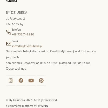
Kontakt
kokieteryjne wisiory, eleganckie broszki. Biżuteria, którą cechuje
niewymuszona elegancja; idealna do pracy, do noszenia na co
BY DZIUBEKA
dzień, ale również na wieczorne wyjścia. To oferta marki By
ul. Fabryczna 2
Dziubeka.
43-110 Tychy
Telefon
+48 733 744 810
Email
sprzedaz@bydziubeka.pl
Nasz zespół obsługi klienta jest do Państwa dyspozycji w dni robocze w
godzinach:
poniedziałek - czwartek od 8:00 do 16:00 piatek od 8:00 do 14:00
Obserwuj nas
©
By Dziubeka
2026
. All Right Reserved.
e-commerce platform by