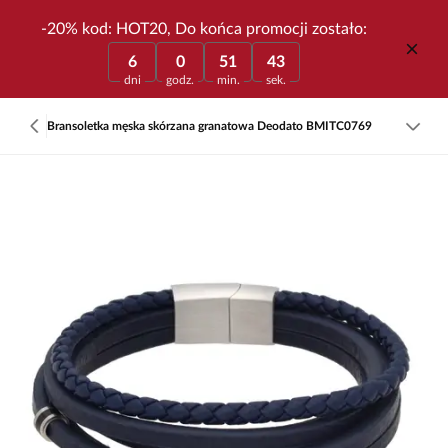
-20% kod: HOT20, Do końca promocji zostało:
6
0
51
43
dni
godz.
min.
sek.
Bransoletka męska skórzana granatowa Deodato BMITC0769