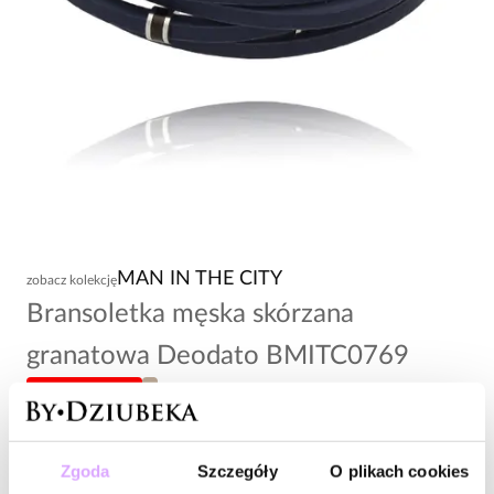
MAN IN THE CITY
zobacz kolekcję
Bransoletka męska skórzana
granatowa Deodato BMITC0769
-20% kod: HOT20
L
128,00 zł
Zgoda
Szczegóły
O plikach cookies
Wysyłka w 1 dzień roboczy