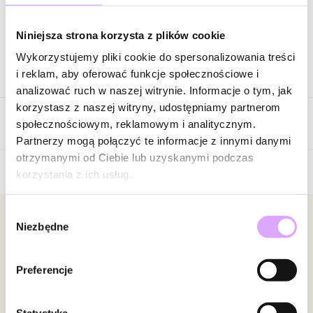
Zapytaj o produkt
Niniejsza strona korzysta z plików cookie
Wykorzystujemy pliki cookie do spersonalizowania treści
Opis produktu
i reklam, aby oferować funkcje społecznościowe i
analizować ruch w naszej witrynie. Informacje o tym, jak
Surowiec: stal szlachetna.
korzystasz z naszej witryny, udostępniamy partnerom
Opinie
Kolor surowca: srebrny.
społecznościowym, reklamowym i analitycznym.
Szerokość bransoletki: 1,17 cm.
Partnerzy mogą połączyć te informacje z innymi danymi
Skóra bydlęca granatowa.
otrzymanymi od Ciebie lub uzyskanymi podczas
Długość: 20 cm.
korzystania z ich usług.
Brak opinii
Zapięcie: magnes.
Jeszcze nikt nie ocenił tego produktu.
Wybór
Zobacz inne produkty z kolekcji Man In The City
Bądź pierwszą osobą, która podzieli się opinią o tym
Newsletter
Niezbędne
zgody
produkcie!
Bądź na bieżąco z nowościami i promocjami!
Powiadomienie
Preferencje
W naszej witrynie opinie mogą dodawać tylko
osoby, które zakupiły produkt.
Dodaj opinię
Statystyka