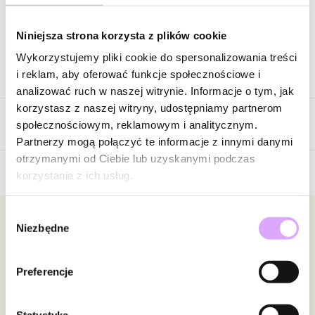
Zapytaj o produkt
Niniejsza strona korzysta z plików cookie
Wykorzystujemy pliki cookie do spersonalizowania treści
Opis produktu
i reklam, aby oferować funkcje społecznościowe i
analizować ruch w naszej witrynie. Informacje o tym, jak
Surowiec: stal szlachetna.
korzystasz z naszej witryny, udostępniamy partnerom
Opinie
Kolor surowca: czarny.
społecznościowym, reklamowym i analitycznym.
Skóra: bydlęca.
Partnerzy mogą połączyć te informacje z innymi danymi
Szerokość bransoletki: 1,14 cm.
otrzymanymi od Ciebie lub uzyskanymi podczas
Wielkość krzyża: 2,75 × 3,77 cm.
korzystania z ich usług.
Brak opinii
Długość bransoletki: 22,50 cm.
Rodzaj zapięcia: magnes.
Jeszcze nikt nie ocenił tego produktu.
Wybór
Bądź pierwszą osobą, która podzieli się opinią o tym
Newsletter
Niezbędne
zgody
Zobacz inne produkty z kolekcji Man In The City
produkcie!
Bądź na bieżąco z nowościami i promocjami!
Powiadomienie
Preferencje
W naszej witrynie opinie mogą dodawać tylko
osoby, które zakupiły produkt.
Dodaj opinię
Statystyka