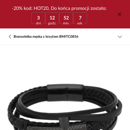
-20% kod: HOT20, Do końca promocji zostało:
3
12
52
7
dni
godz.
min.
sek.
Bransoletka męska z krzyżem BMITC0856