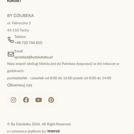
Kontakt
kokieteryjne wisiory, eleganckie broszki. Biżuteria, którą cechuje
niewymuszona elegancja; idealna do pracy, do noszenia na co
BY DZIUBEKA
dzień, ale również na wieczorne wyjścia. To oferta marki By
ul. Fabryczna 2
Dziubeka.
43-110 Tychy
Telefon
+48 733 744 810
Email
sprzedaz@bydziubeka.pl
Nasz zespół obsługi klienta jest do Państwa dyspozycji w dni robocze w
godzinach:
poniedziałek - czwartek od 8:00 do 16:00 piatek od 8:00 do 14:00
Obserwuj nas
©
By Dziubeka
2026
. All Right Reserved.
e-commerce platform by