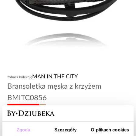
MAN IN THE CITY
zobacz kolekcję
Bransoletka męska z krzyżem
BMITC0856
-20% kod: HOT20
XL
118,00 zł
Zgoda
Szczegóły
O plikach cookies
Wysyłka do 2 dni roboczych