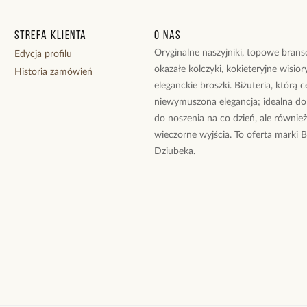
Rodzaj zapięcia:
Strefa klienta
O nas
Zobacz inne prod
Oryginalne naszyjniki, topowe branso
Edycja profilu
okazałe kolczyki, kokieteryjne wisiory
Historia zamówień
eleganckie broszki. Biżuteria, którą 
niewymuszona elegancja; idealna do
do noszenia na co dzień, ale równie
wieczorne wyjścia. To oferta marki 
Dziubeka.