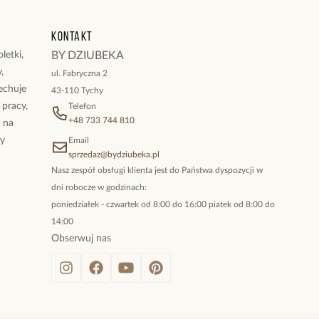
 karabińczyk.
Kontakt
ukty z kolekcji Simple Steel
letki,
BY DZIUBEKA
,
ul. Fabryczna 2
cechuje
43-110 Tychy
 pracy,
Telefon
+48 733 744 810
ż na
By
Email
sprzedaz@bydziubeka.pl
Nasz zespół obsługi klienta jest do Państwa dyspozycji w
dni robocze w godzinach:
poniedziałek - czwartek od 8:00 do 16:00 piatek od 8:00 do
14:00
Obserwuj nas