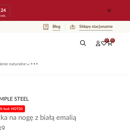
24
sek.
Blog
Sklepy stacjonarne
0
0
...
enie naturalne
IMPLE STEEL
0% kod: HOT20
ka na nogę z białą emalią
39