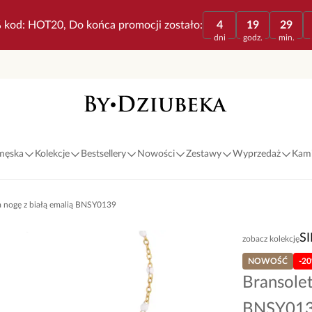
 kod: HOT20, Do końca promocji zostało:
4
19
29
dni
godz.
min.
 męska
Kolekcje
Bestsellery
Nowości
Zestawy
Wyprzedaż
Kami
a nogę z białą emalią BNSY0139
S
zobacz kolekcję
NOWOŚĆ
-2
Bransolet
BNSY01