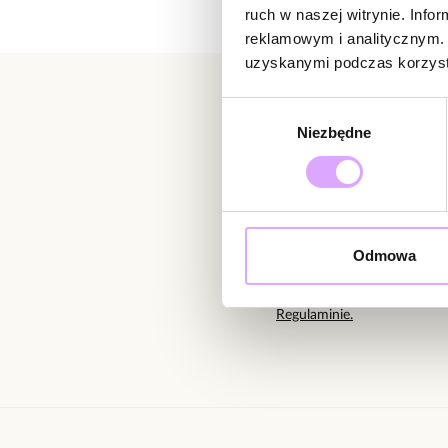
ruch w naszej witrynie. Inf
reklamowym i analitycznym. 
uzyskanymi podczas korzysta
Wybór
Niezbędne
zgody
Newsletter
Bądź na bieżąco z nowoś
Odmowa
Wprowadzając i zatwierdzaj
Regulaminie.