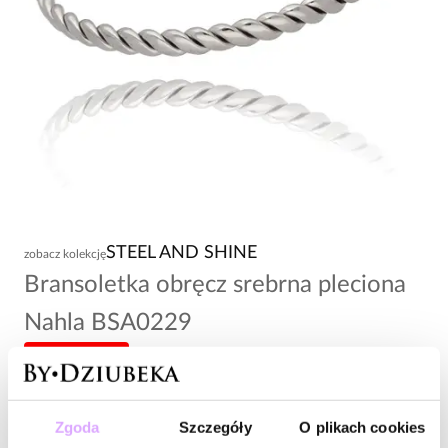
STEEL AND SHINE
zobacz kolekcję
Bransoletka obręcz srebrna pleciona
Nahla BSA0229
-20% kod: HOT20
89,00 zł
Zgoda
Szczegóły
O plikach cookies
Wysyłka do 2 dni roboczych