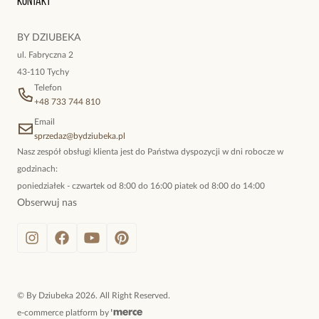
Kontakt
kokieteryjne wisiory, eleganckie broszki. Biżuteria, którą cechuje
niewymuszona elegancja; idealna do pracy, do noszenia na co
BY DZIUBEKA
dzień, ale również na wieczorne wyjścia. To oferta marki By
ul. Fabryczna 2
Dziubeka.
43-110 Tychy
Telefon
+48 733 744 810
Email
sprzedaz@bydziubeka.pl
Nasz zespół obsługi klienta jest do Państwa dyspozycji w dni robocze w
godzinach:
poniedziałek - czwartek od 8:00 do 16:00 piatek od 8:00 do 14:00
Obserwuj nas
©
By Dziubeka
2026
. All Right Reserved.
e-commerce platform by