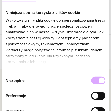
Zapytaj o produkt
Niniejsza strona korzysta z plików cookie
Wykorzystujemy pliki cookie do spersonalizowania treści
Opis produktu
i reklam, aby oferować funkcje społecznościowe i
analizować ruch w naszej witrynie. Informacje o tym, jak
Surowiec: stal szlachetna.
korzystasz z naszej witryny, udostępniamy partnerom
Opinie
Kolor surowca: srebrny.
społecznościowym, reklamowym i analitycznym.
Szerokość: 0,47 cm
Partnerzy mogą połączyć te informacje z innymi danymi
Wielkość: 6,45 cm
otrzymanymi od Ciebie lub uzyskanymi podczas
Bransoletka jest plastyczna, można rozszerzać i zwężać.
korzystania z ich usług.
5
/
5
Zobacz inne produkty z kolekcji Steel and Shine
Wybór
5
1
Newsletter
Niezbędne
zgody
4
0
3
0
Bądź na bieżąco z nowościami i promocjami!
2
0
Preferencje
1
0
Statystyka