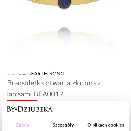
EARTH SONG
zobacz kolekcję
Bransoletka otwarta złocona z
lapisami BEA0017
-20% kod: HOT20
108,00 zł
Zgoda
Szczegóły
O plikach cookies
Wysyłka w 1 dzień roboczy