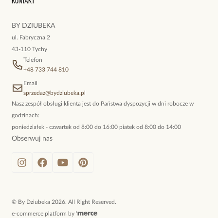
Kontakt
kokieteryjne wisiory, eleganckie broszki. Biżuteria, którą cechuje
niewymuszona elegancja; idealna do pracy, do noszenia na co
BY DZIUBEKA
dzień, ale również na wieczorne wyjścia. To oferta marki By
ul. Fabryczna 2
Dziubeka.
43-110 Tychy
Telefon
+48 733 744 810
Email
sprzedaz@bydziubeka.pl
Nasz zespół obsługi klienta jest do Państwa dyspozycji w dni robocze w
godzinach:
poniedziałek - czwartek od 8:00 do 16:00 piatek od 8:00 do 14:00
Obserwuj nas
©
By Dziubeka
2026
. All Right Reserved.
e-commerce platform by