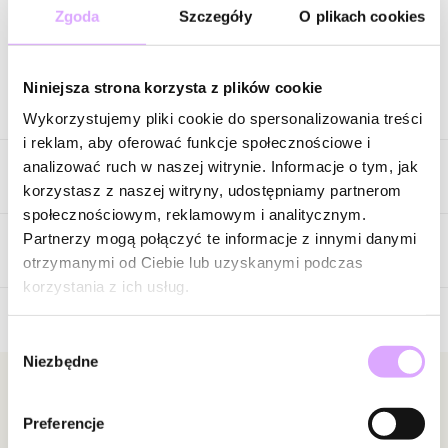
Zgoda
Szczegóły
O plikach cookies
Zapytaj o produkt
Niniejsza strona korzysta z plików cookie
Opis produktu
Wykorzystujemy pliki cookie do spersonalizowania treści
i reklam, aby oferować funkcje społecznościowe i
Kolorowa, pełna lekkości i inspirowana beztroską letnich dni. Ta
analizować ruch w naszej witrynie. Informacje o tym, jak
Cechy produktu
bransoletka łączy pastelowe kamienie w odcieniach różu, mięty,
korzystasz z naszej witryny, udostępniamy partnerom
lawendy i kremowej bieli ze złotymi akcentami, tworząc
społecznościowym, reklamowym i analitycznym.
harmonijną kompozycję pełną świeżości i pozytywnej energii.
Kryształki
Różowy
Partnerzy mogą połączyć te informacje z innymi danymi
Intensywnie różowe kamienie stanowią efektowny akcent, który
Opinie
otrzymanymi od Ciebie lub uzyskanymi podczas
Kolor metalu
złoty
nadaje całości wyjątkowego charakteru.
korzystania z ich usług.
Połączenie delikatnych barw z ciepłym blaskiem złota sprawia, że
Wybór
biżuteria przyciąga uwagę subtelną grą kolorów. Każdy element
Brak opinii
Niezbędne
zgody
tworzy spójną całość, przypominającą letni bukiet pełen kwiatów
Jeszcze nikt nie ocenił tego produktu.
i promieni słońca.
Bądź pierwszą osobą, która podzieli się opinią o tym
Newsletter
produkcie!
Preferencje
Bądź na bieżąco z nowościami i promocjami!
To model idealny dla kobiet, które lubią dodatki pełne życia i