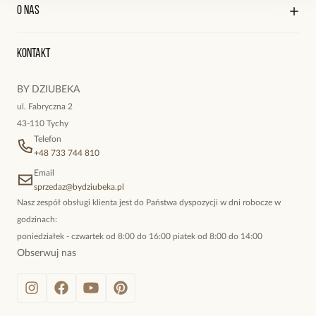
Kontakt
Edycja profilu
O nas
Reklamacje i zwroty
Historia zamówień
Wyśledź swoją paczkę
Oryginalne naszyjniki, topowe bransoletki, okazałe kolczyki,
Kontakt
kokieteryjne wisiory, eleganckie broszki. Biżuteria, którą cechuje
niewymuszona elegancja; idealna do pracy, do noszenia na co
BY DZIUBEKA
dzień, ale również na wieczorne wyjścia. To oferta marki By
ul. Fabryczna 2
Dziubeka.
43-110 Tychy
Telefon
+48 733 744 810
Email
sprzedaz@bydziubeka.pl
Nasz zespół obsługi klienta jest do Państwa dyspozycji w dni robocze w
godzinach:
poniedziałek - czwartek od 8:00 do 16:00 piatek od 8:00 do 14:00
Obserwuj nas