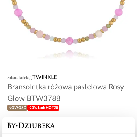
TWINKLE
zobacz kolekcję
Bransoletka różowa pastelowa Rosy
Glow BTW3788
NOWOŚĆ
-20% kod: HOT20
64,00 zł
Wysyłka do 2 dni roboczych