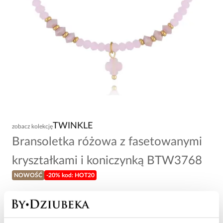
TWINKLE
zobacz kolekcję
Bransoletka różowa z fasetowanymi
kryształkami i koniczynką BTW3768
NOWOŚĆ
-20% kod: HOT20
69,00 zł
Wysyłka w 1 dzień roboczy