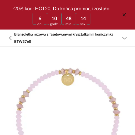
-20% kod: HOT20, Do końca promocji zostało:
6
10
48
14
dni
godz.
min.
sek.
Bransoletka różowa z fasetowanymi kryształkami i koniczynką
BTW3768