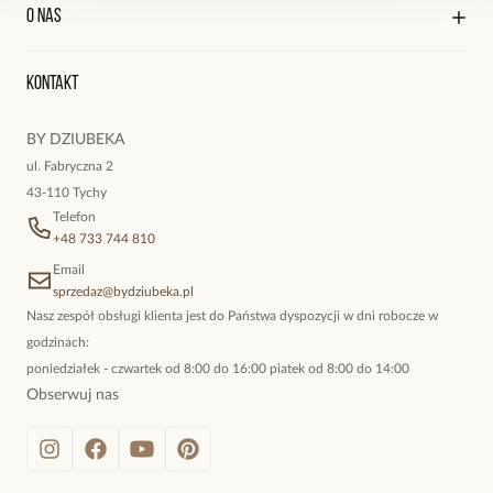
Kontakt
Edycja profilu
O nas
Reklamacje i zwroty
Zobacz inne produkty z kolekcji Twinkle
Historia zamówień
Wyśledź swoją paczkę
Oryginalne naszyjniki, topowe bransoletki, okazałe kolczyki,
Kontakt
kokieteryjne wisiory, eleganckie broszki. Biżuteria, którą cechuje
niewymuszona elegancja; idealna do pracy, do noszenia na co
BY DZIUBEKA
dzień, ale również na wieczorne wyjścia. To oferta marki By
ul. Fabryczna 2
Dziubeka.
43-110 Tychy
Telefon
+48 733 744 810
Email
sprzedaz@bydziubeka.pl
Nasz zespół obsługi klienta jest do Państwa dyspozycji w dni robocze w
godzinach:
poniedziałek - czwartek od 8:00 do 16:00 piatek od 8:00 do 14:00
Obserwuj nas