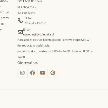
letki,
BY DZIUBEKA
,
ul. Fabryczna 2
cechuje
43-110 Tychy
 pracy,
Telefon
+48 733 744 810
ż na
By
Email
sprzedaz@bydziubeka.pl
Nasz zespół obsługi klienta jest do Państwa dyspozycji w
dni robocze w godzinach:
poniedziałek - czwartek od 8:00 do 16:00 piatek od 8:00 do
14:00
Obserwuj nas