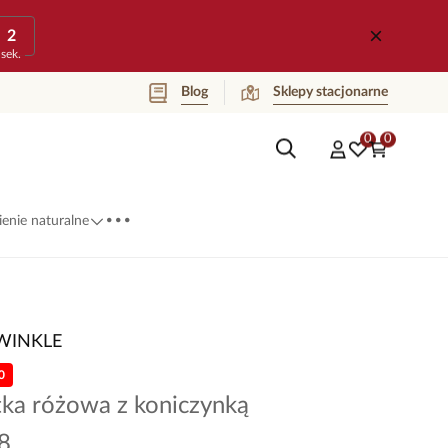
2
sek.
Blog
Sklepy stacjonarne
0
0
...
enie naturalne
WINKLE
0
tka różowa z koniczynką
8