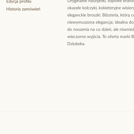
Oryginalne naszyjniki, topowe branso
Edycja profilu
okazałe kolczyki, kokieteryjne wisiory
Historia zamówień
eleganckie broszki. Biżuteria, którą 
niewymuszona elegancja; idealna do
do noszenia na co dzień, ale równie
wieczorne wyjścia. To oferta marki 
Dziubeka.