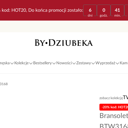
 kod: HOT20, Do końca promocji zostało:
6
0
41
dni
godz.
min.
 męska
Kolekcje
Bestsellery
Nowości
Zestawy
Wyprzedaż
Kami
W3168
T
zobacz kolekcję
-20% kod: HOT2
Bransole
BTW316