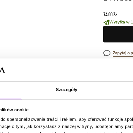
74,00 zł
Wysyłka w 1
Zapytaj o 
Opis produk
Szczegóły
Surowiec: stal s
Opinie
Kolor surowca: z
Kamienie: różow
 plików cookie
Wielkość kamien
Wielkość zawies
do spersonalizowania treści i reklam, aby oferować funkcje sp
Brak opinii
Średnica bransol
ormacje o tym, jak korzystasz z naszej witryny, udostępniamy p
Jeszcze nikt