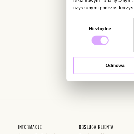
reklamowym i analitycznym. 
uzyskanymi podczas korzysta
Newsletter
Wybór
Niezbędne
zgody
Bądź na bieżąco z nowoś
Odmowa
Wprowadzając i zatwierdzaj
Regulaminie.
Informacje
Obsługa klienta