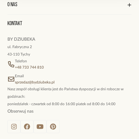
Kontakt
Edycja profilu
O nas
Reklamacje i zwroty
Historia zamówień
Wyśledź swoją paczkę
Oryginalne naszyjniki, topowe bransoletki, okazałe kolczyki,
Kontakt
kokieteryjne wisiory, eleganckie broszki. Biżuteria, którą cechuje
niewymuszona elegancja; idealna do pracy, do noszenia na co
BY DZIUBEKA
dzień, ale również na wieczorne wyjścia. To oferta marki By
ul. Fabryczna 2
Dziubeka.
43-110 Tychy
Telefon
+48 733 744 810
Email
sprzedaz@bydziubeka.pl
Nasz zespół obsługi klienta jest do Państwa dyspozycji w dni robocze w
godzinach:
poniedziałek - czwartek od 8:00 do 16:00 piatek od 8:00 do 14:00
Obserwuj nas