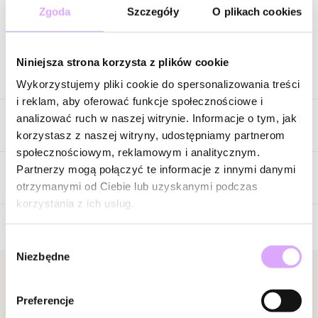
Zgoda
Szczegóły
O plikach cookies
Zapytaj o produkt
Niniejsza strona korzysta z plików cookie
Opis produktu
Wykorzystujemy pliki cookie do spersonalizowania treści
i reklam, aby oferować funkcje społecznościowe i
Odważna, nowoczesna i pełna artystycznego charakteru. Ta
analizować ruch w naszej witrynie. Informacje o tym, jak
Cechy produktu
szeroka bransoletka z nieregularną, młotkowaną powierzchnią,
korzystasz z naszej witryny, udostępniamy partnerom
która nadaje jej wyjątkowej głębi i sprawia, że światło odbija się
społecznościowym, reklamowym i analitycznym.
od niej w niepowtarzalny sposób. Inspirowana naturalnymi
Kolor metalu
srebrny
Partnerzy mogą połączyć te informacje z innymi danymi
formami i ręcznie kształtowanym metalem, przyciąga uwagę
Opinie
otrzymanymi od Ciebie lub uzyskanymi podczas
organiczną linią oraz wyrazistym designem.
korzystania z ich usług.
Szeroka forma pięknie podkreśla nadgarstek, stając się głównym
Wybór
elementem stylizacji. Srebrzysty połysk w połączeniu z
Brak opinii
Niezbędne
zgody
nieregularną fakturą tworzy efekt nowoczesnej elegancji –
Jeszcze nikt nie ocenił tego produktu.
surowej, ale jednocześnie niezwykle kobiecej. To biżuteria, która
Bądź pierwszą osobą, która podzieli się opinią o tym
Newsletter
nie potrzebuje dodatkowych ozdób, by robić wrażenie.
produkcie!
Preferencje
Bądź na bieżąco z nowościami i promocjami!