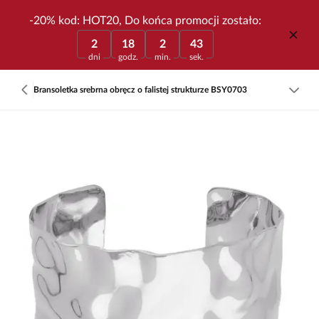
-20% kod: HOT20, Do końca promocji zostało:
2
18
2
43
dni
godz.
min.
sek.
Bransoletka srebrna obręcz o falistej strukturze BSY0703