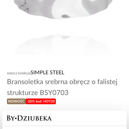
SIMPLE STEEL
zobacz kolekcję
Bransoletka srebrna obręcz o falistej
strukturze BSY0703
NOWOŚĆ
-20% kod: HOT20
108,00 zł
Wysyłka w 1 dzień roboczy