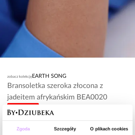
EARTH SONG
zobacz kolekcję
Bransoletka szeroka złocona z
jadeitem afrykańskim BEA0020
-20% kod: HOT20
118,00 zł
Zgoda
Szczegóły
O plikach cookies
Wysyłka do 2 dni roboczych