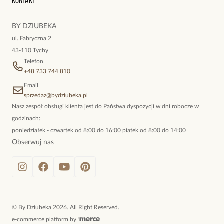
Kontakt
kokieteryjne wisiory, eleganckie broszki. Biżuteria, którą cechuje
niewymuszona elegancja; idealna do pracy, do noszenia na co
BY DZIUBEKA
dzień, ale również na wieczorne wyjścia. To oferta marki By
ul. Fabryczna 2
Dziubeka.
43-110 Tychy
Telefon
+48 733 744 810
Email
sprzedaz@bydziubeka.pl
Nasz zespół obsługi klienta jest do Państwa dyspozycji w dni robocze w
godzinach:
poniedziałek - czwartek od 8:00 do 16:00 piatek od 8:00 do 14:00
Obserwuj nas
©
By Dziubeka
2026
. All Right Reserved.
e-commerce platform by