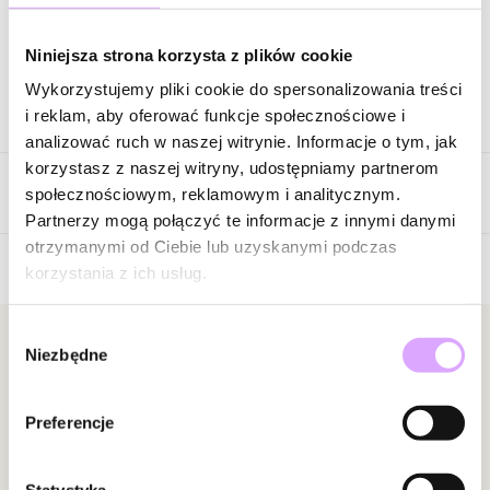
Zapytaj o produkt
Niniejsza strona korzysta z plików cookie
Wykorzystujemy pliki cookie do spersonalizowania treści
Opis produktu
i reklam, aby oferować funkcje społecznościowe i
analizować ruch w naszej witrynie. Informacje o tym, jak
Surowiec: mosiądz.
korzystasz z naszej witryny, udostępniamy partnerom
Opinie
Kolor surowca: czarny.
społecznościowym, reklamowym i analitycznym.
Kolor kryształków: czarne.
Partnerzy mogą połączyć te informacje z innymi danymi
Rozmiar: 16,50 cm + 3 cm łańcuszek przedłużający.
otrzymanymi od Ciebie lub uzyskanymi podczas
Szerokość bransoletki: 0,20 cm.
korzystania z ich usług.
Brak opinii
Zapięcie: karabińczyk.
Jeszcze nikt nie ocenił tego produktu.
Wybór
Zobacz inne produkty z kolekcji Shinning Summer
Bądź pierwszą osobą, która podzieli się opinią o tym
Newsletter
Niezbędne
zgody
produkcie!
Bądź na bieżąco z nowościami i promocjami!
Powiadomienie
Preferencje
W naszej witrynie opinie mogą dodawać tylko
osoby, które zakupiły produkt.
Dodaj opinię
Statystyka