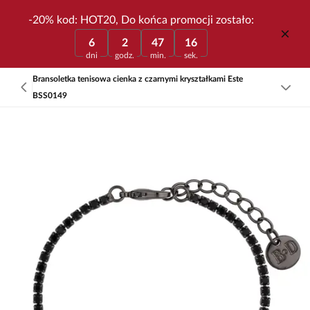
-20% kod: HOT20, Do końca promocji zostało:
6
2
47
16
dni
godz.
min.
sek.
Bransoletka tenisowa cienka z czarnymi kryształkami Este
BSS0149