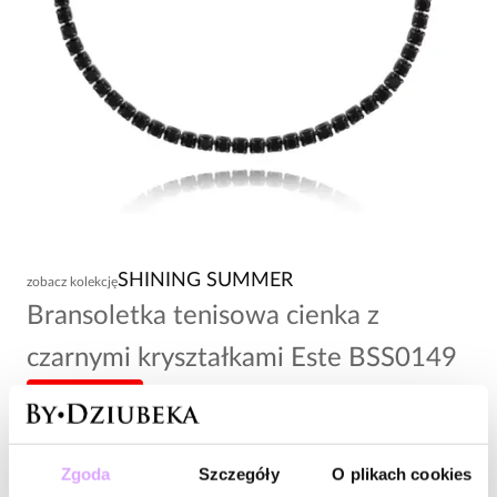
SHINING SUMMER
zobacz kolekcję
Bransoletka tenisowa cienka z
czarnymi kryształkami Este BSS0149
-20% kod: HOT20
98,00 zł
Zgoda
Szczegóły
O plikach cookies
Wysyłka do 2 dni roboczych