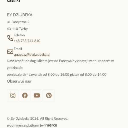
Kontakt
kokieteryjne wisiory, eleganckie broszki. Biżuteria, którą cechuje
niewymuszona elegancja; idealna do pracy, do noszenia na co
BY DZIUBEKA
dzień, ale również na wieczorne wyjścia. To oferta marki By
ul. Fabryczna 2
Dziubeka.
43-110 Tychy
Telefon
+48 733 744 810
Email
sprzedaz@bydziubeka.pl
Nasz zespół obsługi klienta jest do Państwa dyspozycji w dni robocze w
godzinach:
poniedziałek - czwartek od 8:00 do 16:00 piatek od 8:00 do 14:00
Obserwuj nas
©
By Dziubeka
2026
. All Right Reserved.
e-commerce platform by