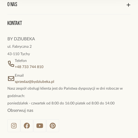
Kontakt
Edycja profilu
O nas
Reklamacje i zwroty
Historia zamówień
Wyśledź swoją paczkę
Oryginalne naszyjniki, topowe bransoletki, okazałe kolczyki,
Kontakt
kokieteryjne wisiory, eleganckie broszki. Biżuteria, którą cechuje
niewymuszona elegancja; idealna do pracy, do noszenia na co
BY DZIUBEKA
dzień, ale również na wieczorne wyjścia. To oferta marki By
ul. Fabryczna 2
Dziubeka.
43-110 Tychy
Telefon
+48 733 744 810
Email
sprzedaz@bydziubeka.pl
Nasz zespół obsługi klienta jest do Państwa dyspozycji w dni robocze w
godzinach:
poniedziałek - czwartek od 8:00 do 16:00 piatek od 8:00 do 14:00
Obserwuj nas