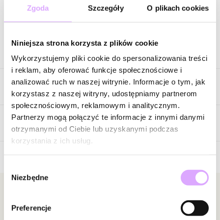
Zgoda
Szczegóły
O plikach cookies
Zapytaj o produkt
Niniejsza strona korzysta z plików cookie
Opis produktu
Wykorzystujemy pliki cookie do spersonalizowania treści
i reklam, aby oferować funkcje społecznościowe i
Elegancka, wyrazista i pełna szlachetnego koloru. Ta podwójna
analizować ruch w naszej witrynie. Informacje o tym, jak
Cechy produktu
bransoletka zachwyca głębokim odcieniem niebieskich lapisów,
korzystasz z naszej witryny, udostępniamy partnerom
które pięknie kontrastują ze złotym wykończeniem. Klasyczne
społecznościowym, reklamowym i analitycznym.
połączenie intensywnego błękitu i ciepłego złota tworzy
Kryształki
Niebieski
Partnerzy mogą połączyć te informacje z innymi danymi
ponadczasową kompozycję o wyjątkowo eleganckim
Opinie
otrzymanymi od Ciebie lub uzyskanymi podczas
Kolor metalu
złoty
charakterze.
korzystania z ich usług.
Owalne kamienie przyciągają uwagę nasyconą barwą i
Wybór
naturalnym rysunkiem, a drobne niebieskie akcenty
Brak opinii
Niezbędne
zgody
rozmieszczone pomiędzy nimi dodają całości lekkości oraz
Jeszcze nikt nie ocenił tego produktu.
harmonii. Podwójny łańcuszek subtelnie podkreśla nadgarstek,
Bądź pierwszą osobą, która podzieli się opinią o tym
Newsletter
nadając biżuterii nowoczesny i kobiecy wygląd.
produkcie!
Preferencje
Bądź na bieżąco z nowościami i promocjami!