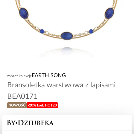
EARTH SONG
zobacz kolekcję
Bransoletka warstwowa z lapisami
BEA0171
NOWOŚĆ
-20% kod: HOT20
108,00 zł
Wysyłka do 3 dni roboczych