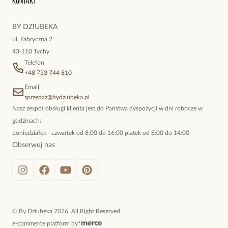
Kontakt
kokieteryjne wisiory, eleganckie broszki. Biżuteria, którą cechuje
niewymuszona elegancja; idealna do pracy, do noszenia na co
BY DZIUBEKA
dzień, ale również na wieczorne wyjścia. To oferta marki By
ul. Fabryczna 2
Dziubeka.
43-110 Tychy
Telefon
+48 733 744 810
Email
sprzedaz@bydziubeka.pl
Nasz zespół obsługi klienta jest do Państwa dyspozycji w dni robocze w
godzinach:
poniedziałek - czwartek od 8:00 do 16:00 piatek od 8:00 do 14:00
Obserwuj nas
©
By Dziubeka
2026
. All Right Reserved.
e-commerce platform by