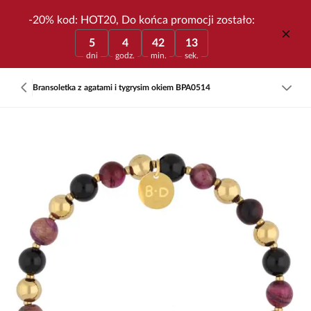
-20% kod: HOT20, Do końca promocji zostało:
5
4
42
13
dni
godz.
min.
sek.
Bransoletka z agatami i tygrysim okiem BPA0514