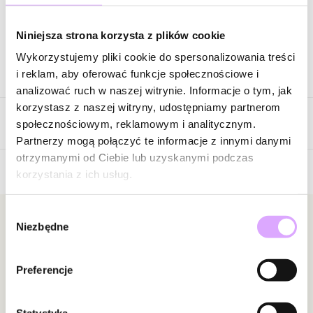
Zapytaj o produkt
Niniejsza strona korzysta z plików cookie
Wykorzystujemy pliki cookie do spersonalizowania treści
Opis produktu
i reklam, aby oferować funkcje społecznościowe i
analizować ruch w naszej witrynie. Informacje o tym, jak
Surowiec: stal szlachetna.
korzystasz z naszej witryny, udostępniamy partnerom
Opinie
Kolor surowca: złoty.
społecznościowym, reklamowym i analitycznym.
Kamienie: tygrysie oko, agaty.
Partnerzy mogą połączyć te informacje z innymi danymi
Wielkość kamieni: 0,62 cm ; 0,64 cm.
otrzymanymi od Ciebie lub uzyskanymi podczas
Średnica bransoletki: 5,30 cm bez rozciągania gumki.
korzystania z ich usług.
Brak opinii
Zobacz inne produkty z kolekcji Paradise
Jeszcze nikt nie ocenił tego produktu.
Wybór
Bądź pierwszą osobą, która podzieli się opinią o tym
Newsletter
Niezbędne
zgody
produkcie!
Bądź na bieżąco z nowościami i promocjami!
Powiadomienie
Preferencje
W naszej witrynie opinie mogą dodawać tylko
osoby, które zakupiły produkt.
Dodaj opinię
Statystyka