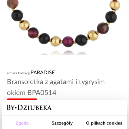
PARADISE
zobacz kolekcję
Bransoletka z agatami i tygrysim
okiem BPA0514
-20% kod: HOT20
69,00 zł
Zgoda
Szczegóły
O plikach cookies
Wysyłka do 2 dni roboczych