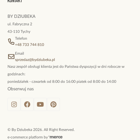
Kontakt
kokieteryjne wisiory, eleganckie broszki. Biżuteria, którą cechuje
niewymuszona elegancja; idealna do pracy, do noszenia na co
BY DZIUBEKA
dzień, ale również na wieczorne wyjścia. To oferta marki By
ul. Fabryczna 2
Dziubeka.
43-110 Tychy
Telefon
+48 733 744 810
Email
sprzedaz@bydziubeka.pl
Nasz zespół obsługi klienta jest do Państwa dyspozycji w dni robocze w
godzinach:
poniedziałek - czwartek od 8:00 do 16:00 piatek od 8:00 do 14:00
Obserwuj nas
©
By Dziubeka
2026
. All Right Reserved.
e-commerce platform by