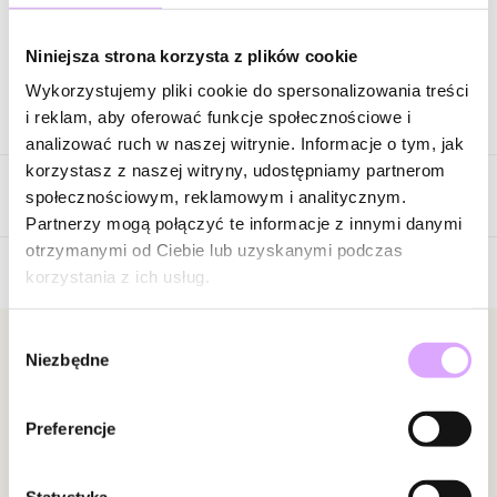
Zapytaj o produkt
Niniejsza strona korzysta z plików cookie
Wykorzystujemy pliki cookie do spersonalizowania treści
Opis produktu
i reklam, aby oferować funkcje społecznościowe i
analizować ruch w naszej witrynie. Informacje o tym, jak
Surowiec: stal szlachetna.
korzystasz z naszej witryny, udostępniamy partnerom
Opinie
Kolor surowca: złoty.
społecznościowym, reklamowym i analitycznym.
Elementy: cyrkonie, granaty, ametysty.
Partnerzy mogą połączyć te informacje z innymi danymi
Wielkość elementów: 0,22 cm ; 0,24 cm.
otrzymanymi od Ciebie lub uzyskanymi podczas
Wielkość zawieszki: 0,76 cm x 0,52 cm.
korzystania z ich usług.
Brak opinii
Średnica bransoletki: 5,30 cm bez rozciągania gumki.
Jeszcze nikt nie ocenił tego produktu.
Wybór
Zobacz inne produkty z kolekcji Twinkle
Bądź pierwszą osobą, która podzieli się opinią o tym
Newsletter
Niezbędne
zgody
produkcie!
Bądź na bieżąco z nowościami i promocjami!
Powiadomienie
Preferencje
W naszej witrynie opinie mogą dodawać tylko
osoby, które zakupiły produkt.
Dodaj opinię
Statystyka