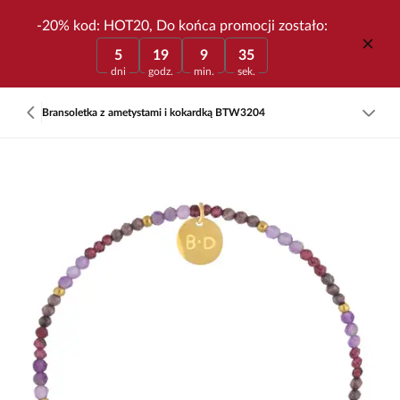
-20% kod: HOT20, Do końca promocji zostało:
5
19
9
35
dni
godz.
min.
sek.
Bransoletka z ametystami i kokardką BTW3204