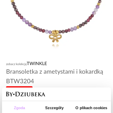
TWINKLE
zobacz kolekcję
Bransoletka z ametystami i kokardką
BTW3204
-20% kod: HOT20
69,00 zł
Zgoda
Szczegóły
O plikach cookies
Wysyłka w 1 dzień roboczy