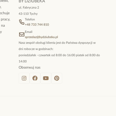
letki,
BY DZIUBEKA
,
ul. Fabryczna 2
cechuje
43-110 Tychy
 pracy,
Telefon
+48 733 744 810
ż na
By
Email
sprzedaz@bydziubeka.pl
Nasz zespół obsługi klienta jest do Państwa dyspozycji w
dni robocze w godzinach:
poniedziałek - czwartek od 8:00 do 16:00 piatek od 8:00 do
14:00
Obserwuj nas