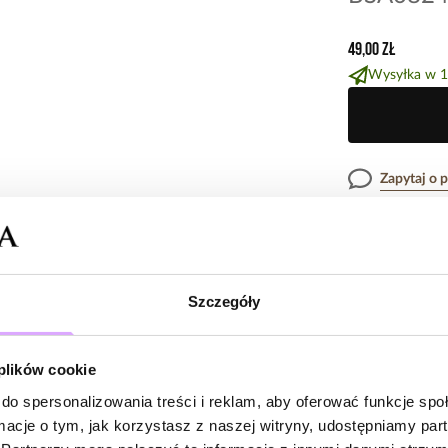
49,00 zł
Wysyłka w 1
Zapytaj o 
Opis produk
Szczegóły
Surowiec: stal s
Opinie
Kolor surowca: 
Wielkość elemen
 plików cookie
Długość bransol
Rodzaj zapięcia:
do spersonalizowania treści i reklam, aby oferować funkcje sp
Brak opinii
ormacje o tym, jak korzystasz z naszej witryny, udostępniamy p
Zobacz inne prod
Jeszcze nikt