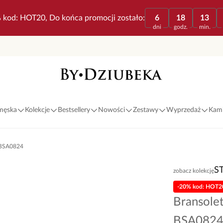
 kod: HOT20, Do końca promocji zostało:
6
18
13
dni
godz.
min.
 męska
Kolekcje
Bestsellery
Nowości
Zestawy
Wyprzedaż
Kami
a BSA0824
S
zobacz kolekcję
-20% kod: HOT2
Bransolet
BSA082