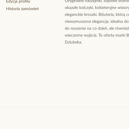
Oryginalne naszyjniki, topowe branso
Edycja profilu
okazałe kolczyki, kokieteryjne wisiory
Historia zamówień
eleganckie broszki. Biżuteria, którą 
niewymuszona elegancja; idealna do
do noszenia na co dzień, ale równie
wieczorne wyjścia. To oferta marki 
Dziubeka.