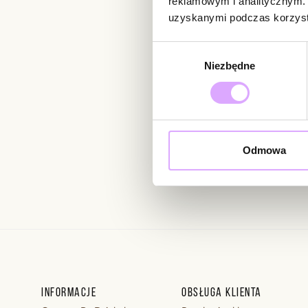
reklamowym i analitycznym. 
uzyskanymi podczas korzysta
Newsletter
Wybór
Niezbędne
zgody
Bądź na bieżąco z nowoś
Odmowa
Wprowadzając i zatwierdzaj
Regulaminie.
Informacje
Obsługa klienta