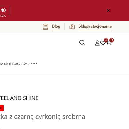
40
sek.
Blog
Sklepy stacjonarne
0
0
...
enie naturalne
TEEL AND SHINE
0
ka z czarną cyrkonią srebrna
4