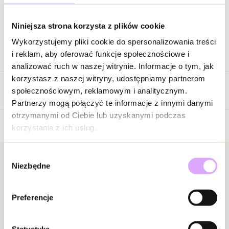
Zapytaj o produkt
Niniejsza strona korzysta z plików cookie
Wykorzystujemy pliki cookie do spersonalizowania treści
Opis produktu
i reklam, aby oferować funkcje społecznościowe i
analizować ruch w naszej witrynie. Informacje o tym, jak
Surowiec: stal szlachetna.
korzystasz z naszej witryny, udostępniamy partnerom
Opinie
Kolor surowca: złoty.
społecznościowym, reklamowym i analitycznym.
Kolor sznurka: czarny.
Partnerzy mogą połączyć te informacje z innymi danymi
Element: kwarc różowy.
otrzymanymi od Ciebie lub uzyskanymi podczas
Wielkość elementu: 1,12 cm.
korzystania z ich usług.
Brak opinii
Bransoletka pasuje na każdy nadgarstek. Maksymalna wielkość
to średnica 8 cm.
Jeszcze nikt nie ocenił tego produktu.
Wybór
Bądź pierwszą osobą, która podzieli się opinią o tym
Newsletter
Niezbędne
zgody
Zobacz inne produkty z kolekcji Get Lucky
produkcie!
Bądź na bieżąco z nowościami i promocjami!
Powiadomienie
Preferencje
W naszej witrynie opinie mogą dodawać tylko
osoby, które zakupiły produkt.
Dodaj opinię
Statystyka