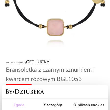
GET LUCKY
zobacz kolekcję
Bransoletka z czarnym sznurkiem i
kwarcem różowym BGL1053
-20% kod: HOT20
74,00 zł
Zgoda
Szczegóły
O plikach cookies
Wysyłka w 1 dzień roboczy