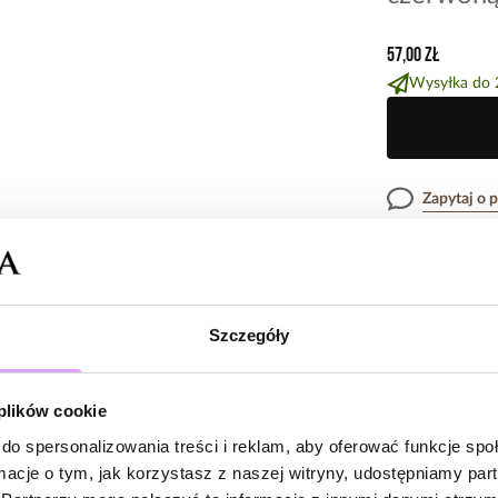
57,00 zł
Wysyłka do 
Zapytaj o 
Opis produk
Szczegóły
Surowiec: stal s
Opinie
Kolor surowca: 
Kolor sznurka: 
 plików cookie
Emalia: czerwon
Wielkość elemen
do spersonalizowania treści i reklam, aby oferować funkcje sp
Brak opinii
Bransoletka pas
ormacje o tym, jak korzystasz z naszej witryny, udostępniamy p
8 cm.
Jeszcze nikt