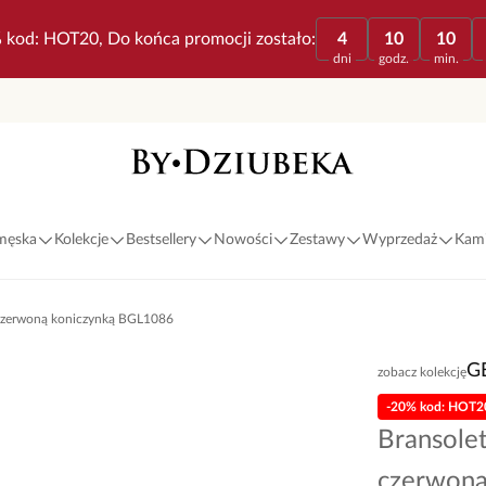
 kod: HOT20, Do końca promocji zostało:
4
10
10
dni
godz.
min.
 męska
Kolekcje
Bestsellery
Nowości
Zestawy
Wyprzedaż
Kami
 czerwoną koniczynką BGL1086
G
zobacz kolekcję
-20% kod: HOT2
Bransole
czerwoną