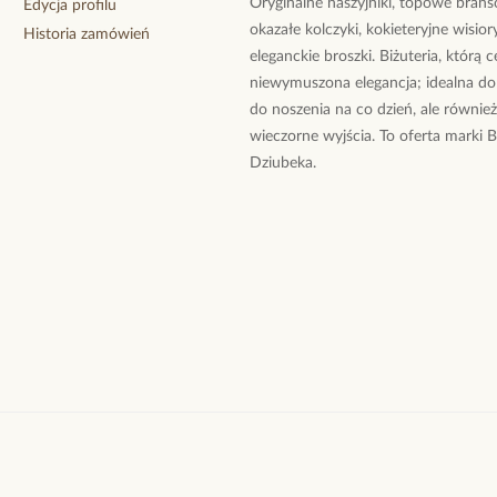
Oryginalne naszyjniki, topowe branso
Edycja profilu
okazałe kolczyki, kokieteryjne wisiory
Historia zamówień
eleganckie broszki. Biżuteria, którą 
niewymuszona elegancja; idealna do
do noszenia na co dzień, ale równie
wieczorne wyjścia. To oferta marki 
Dziubeka.