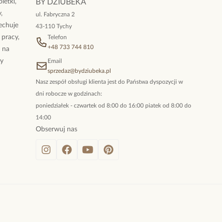
letki,
BY DZIUBEKA
,
ul. Fabryczna 2
cechuje
43-110 Tychy
 pracy,
Telefon
+48 733 744 810
ż na
By
Email
sprzedaz@bydziubeka.pl
Nasz zespół obsługi klienta jest do Państwa dyspozycji w
dni robocze w godzinach:
poniedziałek - czwartek od 8:00 do 16:00 piatek od 8:00 do
14:00
Obserwuj nas