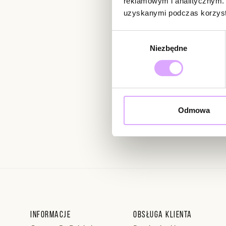
reklamowym i analitycznym. 
uzyskanymi podczas korzysta
Newsletter
Wybór
Niezbędne
zgody
Bądź na bieżąco z nowoś
Odmowa
Wprowadzając i zatwierdzaj
Regulaminie.
Informacje
Obsługa klienta