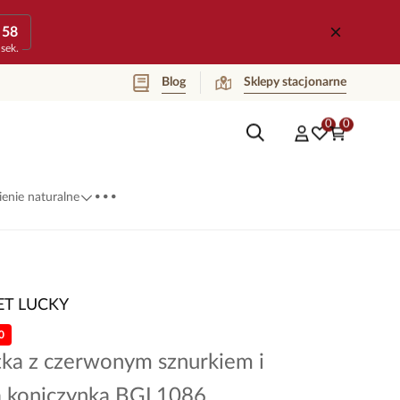
58
sek.
Blog
Sklepy stacjonarne
0
0
...
enie naturalne
ET LUCKY
0
tka z czerwonym sznurkiem i
 koniczynką BGL1086