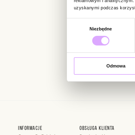
reklamowym i analitycznym. 
uzyskanymi podczas korzysta
Newsletter
Wybór
Niezbędne
zgody
Bądź na bieżąco z nowoś
Odmowa
Wprowadzając i zatwierdzaj
Regulaminie.
Informacje
Obsługa klienta