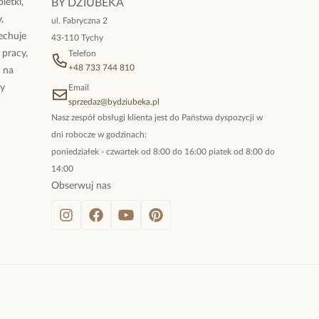
letki,
BY DZIUBEKA
,
ul. Fabryczna 2
cechuje
43-110 Tychy
 pracy,
Telefon
+48 733 744 810
ż na
By
Email
sprzedaz@bydziubeka.pl
Nasz zespół obsługi klienta jest do Państwa dyspozycji w
dni robocze w godzinach:
poniedziałek - czwartek od 8:00 do 16:00 piatek od 8:00 do
14:00
Obserwuj nas