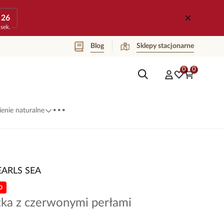
26
sek.
Blog
Sklepy stacjonarne
0
0
...
enie naturalne
EARLS SEA
0
tka z czerwonymi perłami