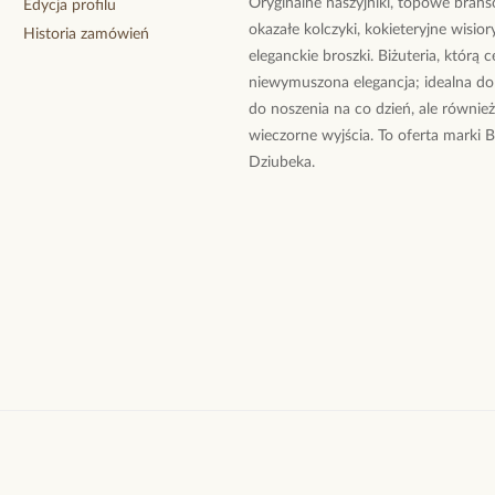
Oryginalne naszyjniki, topowe branso
Edycja profilu
okazałe kolczyki, kokieteryjne wisiory
Historia zamówień
eleganckie broszki. Biżuteria, którą 
niewymuszona elegancja; idealna do
do noszenia na co dzień, ale równie
wieczorne wyjścia. To oferta marki 
Dziubeka.