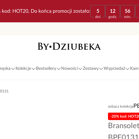
 kod: HOT20, Do końca promocji zostało:
5
12
56
dni
godz.
min.
 męska
Kolekcje
Bestsellery
Nowości
Zestawy
Wyprzedaż
Kami
E0131
P
zobacz kolekcję
-20% kod: HOT2
Bransole
BPE0131