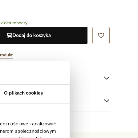
 dzień roboczy
Dodaj do koszyka
produkt
tu
O plikach cookies
zlachetna.
łoty.
 hodowlane.
 0,50 cm.
rwony.
ołecznościowe i analizować
etki: 5,30 cm bez rozciągania.
artnerom społecznościowym,
 nie ocenił tego produktu.