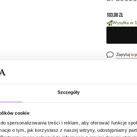
103,00 zł
Wysyłka w 1
Zapytaj o 
Opis produk
Szczegóły
Surowiec: stal s
Opinie
Kolor surowca: z
Elementy: perły
 plików cookie
Wielkość pereł:
Kolor pereł: cze
do spersonalizowania treści i reklam, aby oferować funkcje sp
Brak opinii
Średnica bransol
ormacje o tym, jak korzystasz z naszej witryny, udostępniamy p
Jeszcze nikt