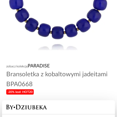
PARADISE
zobacz kolekcję
Bransoletka z kobaltowymi jadeitami
BPA0668
-20% kod: HOT20
74,00 zł
Wysyłka do 2 dni roboczych