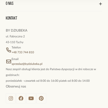
Kontakt
Edycja profilu
O nas
Reklamacje i zwroty
Historia zamówień
Wyśledź swoją paczkę
Oryginalne naszyjniki, topowe bransoletki, okazałe kolczyki,
Kontakt
kokieteryjne wisiory, eleganckie broszki. Biżuteria, którą cechuje
niewymuszona elegancja; idealna do pracy, do noszenia na co
BY DZIUBEKA
dzień, ale również na wieczorne wyjścia. To oferta marki By
ul. Fabryczna 2
Dziubeka.
43-110 Tychy
Telefon
+48 733 744 810
Email
sprzedaz@bydziubeka.pl
Nasz zespół obsługi klienta jest do Państwa dyspozycji w dni robocze w
godzinach:
poniedziałek - czwartek od 8:00 do 16:00 piatek od 8:00 do 14:00
Obserwuj nas