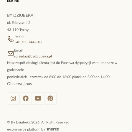
Kontakt
kokieteryjne wisiory, eleganckie broszki. Biżuteria, którą cechuje
niewymuszona elegancja; idealna do pracy, do noszenia na co
BY DZIUBEKA
dzień, ale również na wieczorne wyjścia. To oferta marki By
ul. Fabryczna 2
Dziubeka.
43-110 Tychy
Telefon
+48 733 744 810
Email
sprzedaz@bydziubeka.pl
Nasz zespół obsługi klienta jest do Państwa dyspozycji w dni robocze w
godzinach:
poniedziałek - czwartek od 8:00 do 16:00 piatek od 8:00 do 14:00
Obserwuj nas
©
By Dziubeka
2026
. All Right Reserved.
e-commerce platform by