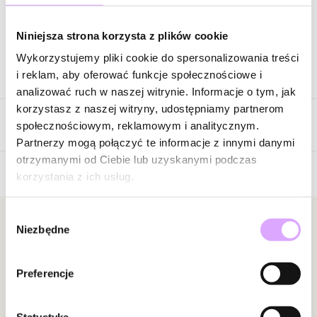
Zapytaj o produkt
Niniejsza strona korzysta z plików cookie
Wykorzystujemy pliki cookie do spersonalizowania treści
Opis produktu
i reklam, aby oferować funkcje społecznościowe i
analizować ruch w naszej witrynie. Informacje o tym, jak
Surowiec: stal szlachetna.
korzystasz z naszej witryny, udostępniamy partnerom
Opinie
Kolor surowca: srebrny.
społecznościowym, reklamowym i analitycznym.
Emalia: czarna, czerwona, niebieska, pomarańczowa, biała.
Partnerzy mogą połączyć te informacje z innymi danymi
Wielkość kuleczek: 0,25 cm.
otrzymanymi od Ciebie lub uzyskanymi podczas
Długość bransoletki: 16 cm + 3 cm łańcuszek wydłużający.
korzystania z ich usług.
5
Rodzaj zapięcia: karabińczyk.
/
5
Wybór
5
1
Zobacz inne produkty z kolekcji Steel and Shine
Newsletter
Niezbędne
zgody
4
0
3
0
Bądź na bieżąco z nowościami i promocjami!
2
0
Preferencje
1
0
Statystyka