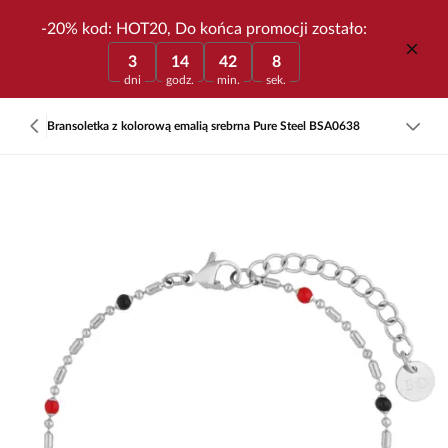
-20% kod: HOT20, Do końca promocji zostało:
3
14
42
8
dni
godz.
min.
sek.
Bransoletka z kolorową emalią srebrna Pure Steel BSA0638