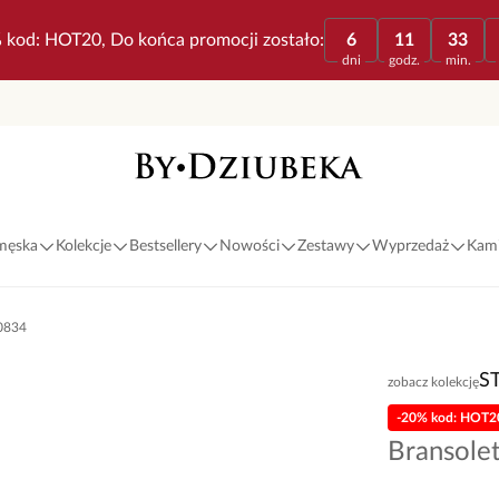
 kod: HOT20, Do końca promocji zostało:
6
11
33
dni
godz.
min.
 męska
Kolekcje
Bestsellery
Nowości
Zestawy
Wyprzedaż
Kami
A0834
S
zobacz kolekcję
-20% kod: HOT2
Bransole