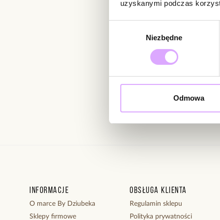
uzyskanymi podczas korzysta
Newsletter
Wybór
Bądź na bieżąco z nowoś
Niezbędne
zgody
Wprowadzając i zatwierdzaj
Odmowa
Regulaminie.
Informacje
Obsługa klienta
O marce By Dziubeka
Regulamin sklepu
Sklepy firmowe
Polityka prywatności