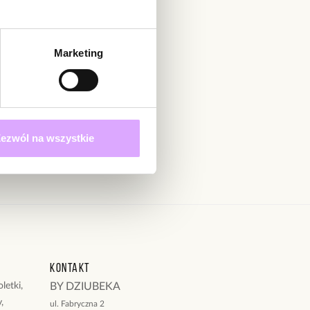
adomienie
witrynie opinie mogą dodawać tylko osoby, które
produkt.
Dodaj opinię
Marketing
Zapisz się
 określonych w
ezwól na wszystkie
Kontakt
letki,
BY DZIUBEKA
,
ul. Fabryczna 2