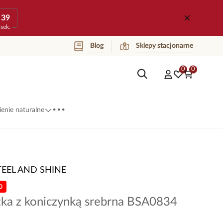
39
sek.
Blog
Sklepy stacjonarne
0
0
...
enie naturalne
TEEL AND SHINE
0
tka z koniczynką srebrna BSA0834