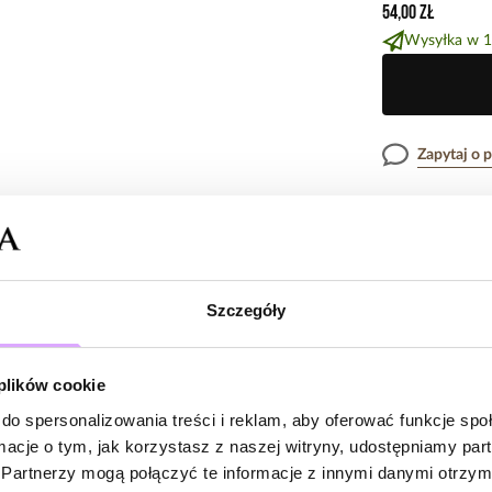
54,00 zł
Wysyłka w 1
Zapytaj o 
Opis produk
Surowiec: stal s
Szczegóły
Opinie
Kolor surowca: 
Wielkość elemen
Długość bransol
 plików cookie
Rodzaj zapięcia:
do spersonalizowania treści i reklam, aby oferować funkcje sp
Brak opinii
ormacje o tym, jak korzystasz z naszej witryny, udostępniamy p
Zobacz inne prod
Jeszcze nikt
Partnerzy mogą połączyć te informacje z innymi danymi otrzym
Bądź pierwsz