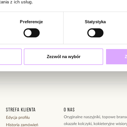
nia z ich usług.
Powi
W naszej 
zakupiły 
ciami i promocjami!
Preferencje
Statystyka
ąc swoje dane wyrażasz zgodę na otrzymywanie newslettera na zasadach
Zezwól na wybór
Z
Strefa klienta
O nas
Oryginalne naszyjniki, topowe branso
Edycja profilu
okazałe kolczyki, kokieteryjne wisiory
Historia zamówień