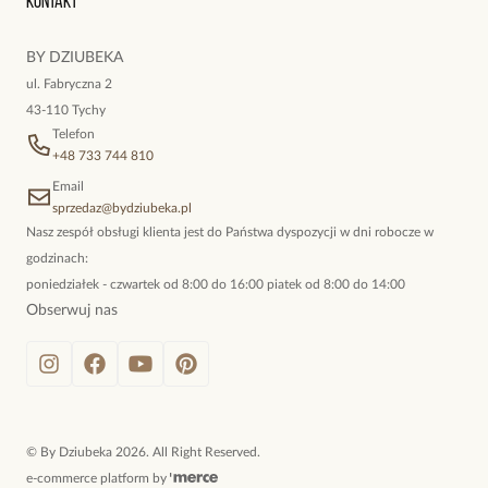
Kontakt
kokieteryjne wisiory, eleganckie broszki. Biżuteria, którą cechuje
niewymuszona elegancja; idealna do pracy, do noszenia na co
BY DZIUBEKA
dzień, ale również na wieczorne wyjścia. To oferta marki By
ul. Fabryczna 2
Dziubeka.
43-110 Tychy
Telefon
+48 733 744 810
Email
sprzedaz@bydziubeka.pl
Nasz zespół obsługi klienta jest do Państwa dyspozycji w dni robocze w
godzinach:
poniedziałek - czwartek od 8:00 do 16:00 piatek od 8:00 do 14:00
Obserwuj nas
©
By Dziubeka
2026
. All Right Reserved.
e-commerce platform by