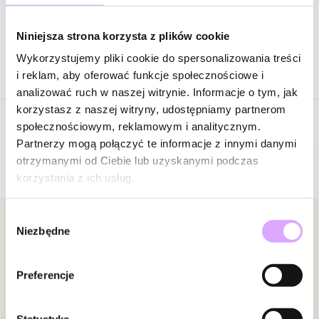
Zapytaj o produkt
Niniejsza strona korzysta z plików cookie
Wykorzystujemy pliki cookie do spersonalizowania treści
Opis produktu
i reklam, aby oferować funkcje społecznościowe i
analizować ruch w naszej witrynie. Informacje o tym, jak
Surowiec: stal szlachetna.
korzystasz z naszej witryny, udostępniamy partnerom
Opinie
Kolor surowca: złoty.
społecznościowym, reklamowym i analitycznym.
Wielkość elementu: 0,98 cm x 1,10 cm.
Partnerzy mogą połączyć te informacje z innymi danymi
Długość bransoletki: 16 cm + 3 cm łańcuszek wydłużający.
otrzymanymi od Ciebie lub uzyskanymi podczas
Rodzaj zapięcia: karabińczyk.
korzystania z ich usług.
Brak opinii
Zobacz inne produkty z kolekcji Steel and Shine
Jeszcze nikt nie ocenił tego produktu.
Wybór
Bądź pierwszą osobą, która podzieli się opinią o tym
Newsletter
Niezbędne
zgody
produkcie!
Bądź na bieżąco z nowościami i promocjami!
Powiadomienie
Preferencje
W naszej witrynie opinie mogą dodawać tylko
osoby, które zakupiły produkt.
Dodaj opinię
Statystyka