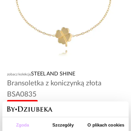
STEEL AND SHINE
zobacz kolekcję
Bransoletka z koniczynką złota
BSA0835
-20% kod: HOT20
79,00 zł
Zgoda
Szczegóły
O plikach cookies
Wysyłka do 2 dni roboczych