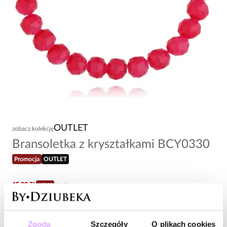
OUTLET
zobacz kolekcję
Bransoletka z kryształkami BCY0330
Promocja
OUTLET
15,60 zł
-
60
%
39,00 zł
Najniższa cena w okresie 30 dni przed obniżką:
39,00 zł
-
60
%
Cena regularna
:
39,00 zł
-
60
%
Zgoda
Szczegóły
O plikach cookies