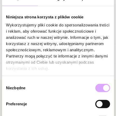
Wysyłka do 3 dni roboczych
Zapytaj o produkt
Niniejsza strona korzysta z plików cookie
Wykorzystujemy pliki cookie do spersonalizowania treści
i reklam, aby oferować funkcje społecznościowe i
Opis produktu
analizować ruch w naszej witrynie. Informacje o tym, jak
korzystasz z naszej witryny, udostępniamy partnerom
Elementy: szklane kryształki.
społecznościowym, reklamowym i analitycznym.
Opinie
Kolor kryształków: malinowy.
Partnerzy mogą połączyć te informacje z innymi danymi
Wielkość kryształków: 0,75 cm.
otrzymanymi od Ciebie lub uzyskanymi podczas
Średnica bransoletki: 5,30 cm bez rozciągania gumki.
korzystania z ich usług.
Brak opinii
Zobacz inne produkty z kolekcji Paradise
Wybór
Jeszcze nikt nie ocenił tego produktu.
Niezbędne
zgody
Bądź pierwszą osobą, która podzieli się opinią o tym
Newsletter
produkcie!
Bądź na bieżąco z nowościami i promocjami!
Preferencje
Powiadomienie
W naszej witrynie opinie mogą dodawać tylko