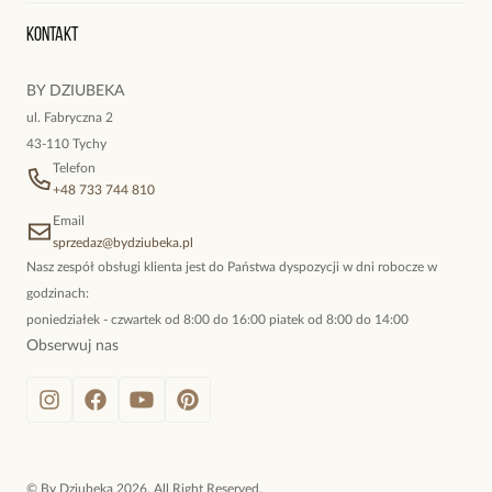
Oryginalne naszyjniki, topowe bransoletki, okazałe kolczyki,
Kontakt
kokieteryjne wisiory, eleganckie broszki. Biżuteria, którą cechuje
niewymuszona elegancja; idealna do pracy, do noszenia na co
BY DZIUBEKA
dzień, ale również na wieczorne wyjścia. To oferta marki By
ul. Fabryczna 2
Dziubeka.
43-110 Tychy
Telefon
+48 733 744 810
Email
sprzedaz@bydziubeka.pl
Nasz zespół obsługi klienta jest do Państwa dyspozycji w dni robocze w
godzinach:
poniedziałek - czwartek od 8:00 do 16:00 piatek od 8:00 do 14:00
Obserwuj nas
©
By Dziubeka
2026
. All Right Reserved.