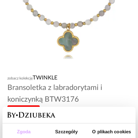
TWINKLE
zobacz kolekcję
Bransoletka z labradorytami i
koniczynką BTW3176
-20% kod: HOT20
79,00 zł
Zgoda
Szczegóły
O plikach cookies
Wysyłka do 2 dni roboczych