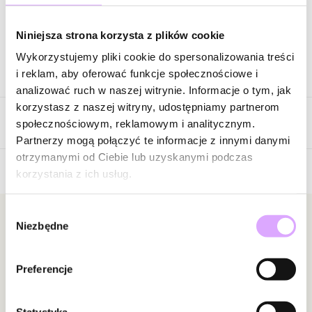
Zapytaj o produkt
Niniejsza strona korzysta z plików cookie
Wykorzystujemy pliki cookie do spersonalizowania treści
Opis produktu
i reklam, aby oferować funkcje społecznościowe i
analizować ruch w naszej witrynie. Informacje o tym, jak
Surowiec: stal szlachetna.
korzystasz z naszej witryny, udostępniamy partnerom
Opinie
Kolor surowca: złoty.
społecznościowym, reklamowym i analitycznym.
Kamienie: labradoryty.
Partnerzy mogą połączyć te informacje z innymi danymi
Wielkość kamieni: 0,36 cm.
otrzymanymi od Ciebie lub uzyskanymi podczas
Wielkość zawieszki: 1,35 cm.
korzystania z ich usług.
5
Średnica bransoletki: 5,30 cm bez rozciągania gumki.
/
5
Wybór
5
1
Zobacz inne produkty z kolekcji Twinkle
Newsletter
Niezbędne
zgody
4
0
3
0
Bądź na bieżąco z nowościami i promocjami!
2
0
Preferencje
1
0
Statystyka