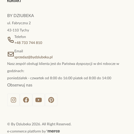
Kontakt
kokieteryjne wisiory, eleganckie broszki. Biżuteria, którą cechuje
niewymuszona elegancja; idealna do pracy, do noszenia na co
BY DZIUBEKA
dzień, ale również na wieczorne wyjścia. To oferta marki By
ul. Fabryczna 2
Dziubeka.
43-110 Tychy
Telefon
+48 733 744 810
Email
sprzedaz@bydziubeka.pl
Nasz zespół obsługi klienta jest do Państwa dyspozycji w dni robocze w
godzinach:
poniedziałek - czwartek od 8:00 do 16:00 piatek od 8:00 do 14:00
Obserwuj nas
©
By Dziubeka
2026
. All Right Reserved.
e-commerce platform by