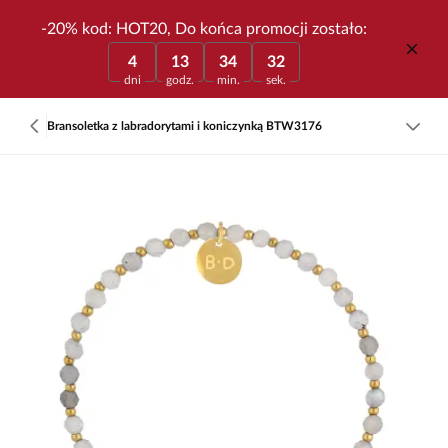
-20% kod: HOT20, Do końca promocji zostało:
4
13
34
32
dni
godz.
min.
sek.
Bransoletka z labradorytami i koniczynką BTW3176