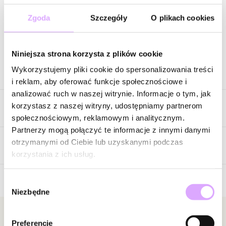
Wysyłka w 1 dzień roboczy
Zgoda
Szczegóły
O plikach cookies
Zapytaj o produkt
Niniejsza strona korzysta z plików cookie
Wykorzystujemy pliki cookie do spersonalizowania treści
Opis produktu
i reklam, aby oferować funkcje społecznościowe i
analizować ruch w naszej witrynie. Informacje o tym, jak
Delikatna, pełna wdzięku i inspirowana subtelnym pięknem
korzystasz z naszej witryny, udostępniamy partnerom
Cechy produktu
kwiatów. Ta bransoletka łączy złote koraliki z pastelowymi
społecznościowym, reklamowym i analitycznym.
kamieniami w odcieniach pudrowego różu, tworząc lekką,
Partnerzy mogą połączyć te informacje z innymi danymi
harmonijną kompozycję o romantycznym charakterze.
Kryształki
Łososiowy
otrzymanymi od Ciebie lub uzyskanymi podczas
Centralnym elementem jest zawieszka w kształcie czterolistnej
Opinie
Kolor metalu
złoty
korzystania z ich usług.
koniczyny, symbolizująca szczęście, radość i pozytywną energię.
Pastelowe akcenty nadają biżuterii wyjątkowej lekkości, a złote
Wybór
Niezbędne
detale podkreślają jej elegancki wygląd. Starannie dobrane kolory
Brak opinii
zgody
tworzą subtelne, kobiece połączenie, które doskonale wpisuje się
Jeszcze nikt nie ocenił tego produktu.
w wiosenne i letnie stylizacje, ale równie pięknie prezentuje się
Bądź pierwszą osobą, która podzieli się opinią o tym
Newsletter
Preferencje