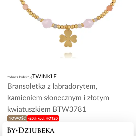
TWINKLE
zobacz kolekcję
Bransoletka z labradorytem,
kamieniem słonecznym i złotym
kwiatuszkiem BTW3781
NOWOŚĆ
-20% kod: HOT20
69,00 zł