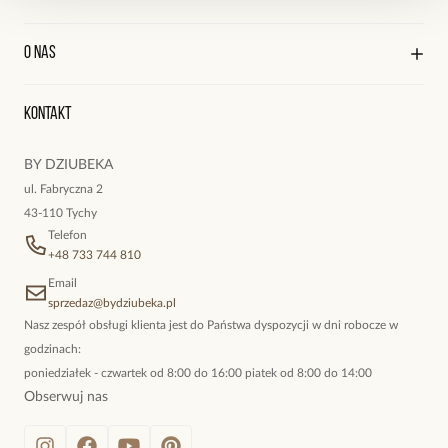
Polityka prywatności
Zobacz inne produkty z kolekcji Twinkle
Praca
Wysyłka i płatności
Kontakt
Edycja profilu
O nas
Reklamacje i zwroty
Historia zamówień
Wyśledź swoją paczkę
Oryginalne naszyjniki, topowe bransoletki, okazałe kolczyki,
Kontakt
kokieteryjne wisiory, eleganckie broszki. Biżuteria, którą cechuje
niewymuszona elegancja; idealna do pracy, do noszenia na co
BY DZIUBEKA
dzień, ale również na wieczorne wyjścia. To oferta marki By
ul. Fabryczna 2
Dziubeka.
43-110 Tychy
Telefon
+48 733 744 810
Email
sprzedaz@bydziubeka.pl
Nasz zespół obsługi klienta jest do Państwa dyspozycji w dni robocze w
godzinach:
poniedziałek - czwartek od 8:00 do 16:00 piatek od 8:00 do 14:00
Obserwuj nas