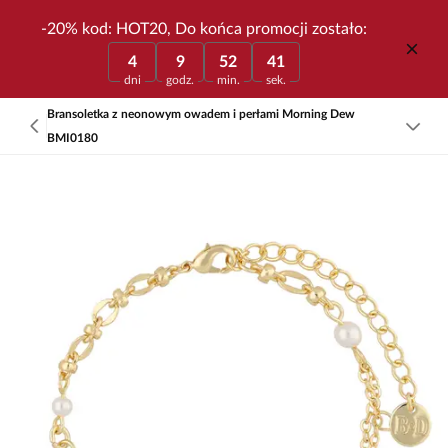
-20% kod: HOT20, Do końca promocji zostało:
4
9
52
41
dni
godz.
min.
sek.
Bransoletka z neonowym owadem i perłami Morning Dew
BMI0180