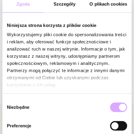
101,00 zł
-
50
%
Zgoda
Szczegóły
O plikach cookies
Cena regularna
:
101,00 zł
-
50
%
Wysyłka do 3 dni roboczych
Niniejsza strona korzysta z plików cookie
Zapytaj o produkt
Wykorzystujemy pliki cookie do spersonalizowania treści
i reklam, aby oferować funkcje społecznościowe i
analizować ruch w naszej witrynie. Informacje o tym, jak
Opis produktu
korzystasz z naszej witryny, udostępniamy partnerom
społecznościowym, reklamowym i analitycznym.
Surowiec: mosiądz.
Partnerzy mogą połączyć te informacje z innymi danymi
Opinie
Kolor surowca: złoty.
otrzymanymi od Ciebie lub uzyskanymi podczas
Kolor kryształków: neonowy malinowy.
korzystania z ich usług.
Wielkość owada: 1,75 cm x 2,00 cm.
Długość bransoletki: 16 cm + 6 cm łańcuszek przedłużający.
Wybór
Brak opinii
Zapięcie: karabińczyk.
Niezbędne
zgody
Jeszcze nikt nie ocenił tego produktu.
Zobacz inne produkty z kolekcji Midnight Forest
Bądź pierwszą osobą, która podzieli się opinią o tym
Newsletter
produkcie!
Preferencje
Bądź na bieżąco z nowościami i promocjami!