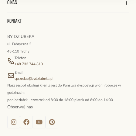
O nas
Reklamacje i zwroty
Historia zamówień
Wyśledź swoją paczkę
Oryginalne naszyjniki, topowe bransoletki, okazałe kolczyki,
Kontakt
kokieteryjne wisiory, eleganckie broszki. Biżuteria, którą cechuje
niewymuszona elegancja; idealna do pracy, do noszenia na co
BY DZIUBEKA
dzień, ale również na wieczorne wyjścia. To oferta marki By
ul. Fabryczna 2
Dziubeka.
43-110 Tychy
Telefon
+48 733 744 810
Email
sprzedaz@bydziubeka.pl
Nasz zespół obsługi klienta jest do Państwa dyspozycji w dni robocze w
godzinach:
poniedziałek - czwartek od 8:00 do 16:00 piatek od 8:00 do 14:00
Obserwuj nas