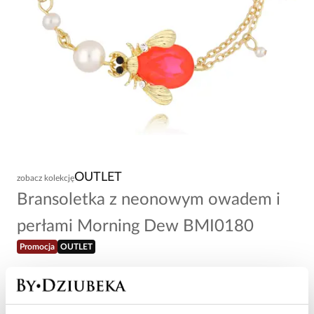
OUTLET
zobacz kolekcję
Bransoletka z neonowym owadem i
perłami Morning Dew BMI0180
Promocja
OUTLET
50,50 zł
-
50
%
101,00 zł
Najniższa cena w okresie 30 dni przed obniżką: