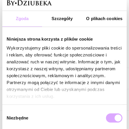
Zestaw niebieskich bransoletek ZN0256
Zgoda
Szczegóły
O plikach cookies
Wysyłka w 1 dzień roboczy
Zapytaj o produkt
Niniejsza strona korzysta z plików cookie
Wykorzystujemy pliki cookie do spersonalizowania treści
i reklam, aby oferować funkcje społecznościowe i
Opis produktu
analizować ruch w naszej witrynie. Informacje o tym, jak
korzystasz z naszej witryny, udostępniamy partnerom
Jak błękitne niebo w środku lata i krystalicznie czysta woda
społecznościowym, reklamowym i analitycznym.
Cechy produktu
podczas wakacyjnych podróży. Ta bransoletka emanuje lekkością,
Partnerzy mogą połączyć te informacje z innymi danymi
swobodą i pozytywną energią, stając się idealnym dodatkiem na
otrzymanymi od Ciebie lub uzyskanymi podczas
słoneczne dni. Intensywny odcień niebieskiego wnosi do stylizacji
Kolor metalu
złoty
korzystania z ich usług.
świeżość i odrobinę beztroskiego, letniego klimatu.
Opinie
Wybór
Zaokrąglone koraliki tworzą rytmiczną, harmonijną kompozycję,
Niezbędne
zgody
którą subtelnie rozświetlają złote przekładki. Kontrast chłodnego
błękitu i ciepłego złota nadaje biżuterii wyjątkowego charakteru
Brak opinii