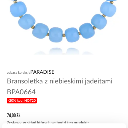
PARADISE
zobacz kolekcję
Bransoletka z niebieskimi jadeitami
BPA0664
-20% kod: HOT20
74,00 zł
Zestawy, w skład których wchodzi ten produkt
: