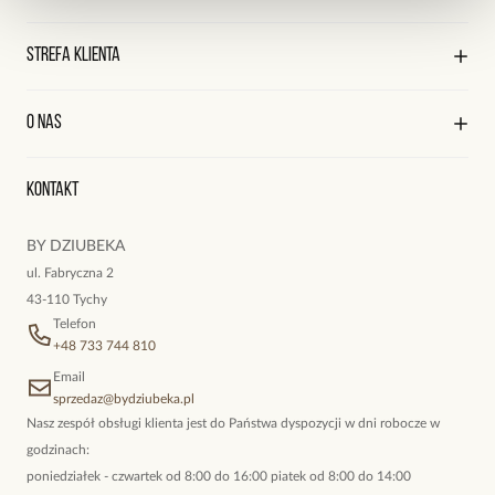
Sklepy firmowe
Sklepy współpracujące
Regulamin sklepu
Strefa klienta
Współpraca
Polityka prywatności
Praca
Wysyłka i płatności
Kontakt
Edycja profilu
O nas
Reklamacje i zwroty
Historia zamówień
Wyśledź swoją paczkę
Oryginalne naszyjniki, topowe bransoletki, okazałe kolczyki,
Kontakt
kokieteryjne wisiory, eleganckie broszki. Biżuteria, którą cechuje
niewymuszona elegancja; idealna do pracy, do noszenia na co
BY DZIUBEKA
dzień, ale również na wieczorne wyjścia. To oferta marki By
ul. Fabryczna 2
Dziubeka.
43-110 Tychy
Telefon
+48 733 744 810
Email
sprzedaz@bydziubeka.pl
Nasz zespół obsługi klienta jest do Państwa dyspozycji w dni robocze w
godzinach:
poniedziałek - czwartek od 8:00 do 16:00 piatek od 8:00 do 14:00