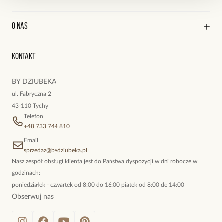
Polityka prywatności
Kamienie: kamienie słoneczne, różowe kwarce, amazonity.
Praca
Wysyłka i płatności
Wielkość kamieni: 0,23 cm – 0,42 cm.
Kontakt
Edycja profilu
O nas
Reklamacje i zwroty
Wielkość zawieszki: 1,00 cm x 1,10 cm.
Historia zamówień
Wyśledź swoją paczkę
Średnica bransoletki: 5,30 cm bez rozciągania gumki.
Oryginalne naszyjniki, topowe bransoletki, okazałe kolczyki,
Kontakt
kokieteryjne wisiory, eleganckie broszki. Biżuteria, którą cechuje
Zobacz inne produkty z kolekcji Twinkle
niewymuszona elegancja; idealna do pracy, do noszenia na co
BY DZIUBEKA
dzień, ale również na wieczorne wyjścia. To oferta marki By
ul. Fabryczna 2
Dziubeka.
43-110 Tychy
Telefon
+48 733 744 810
Email
sprzedaz@bydziubeka.pl
Nasz zespół obsługi klienta jest do Państwa dyspozycji w dni robocze w
godzinach:
poniedziałek - czwartek od 8:00 do 16:00 piatek od 8:00 do 14:00
Obserwuj nas