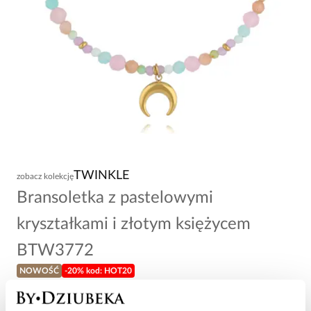
TWINKLE
zobacz kolekcję
Bransoletka z pastelowymi
kryształkami i złotym księżycem
BTW3772
NOWOŚĆ
-20% kod: HOT20
69,00 zł