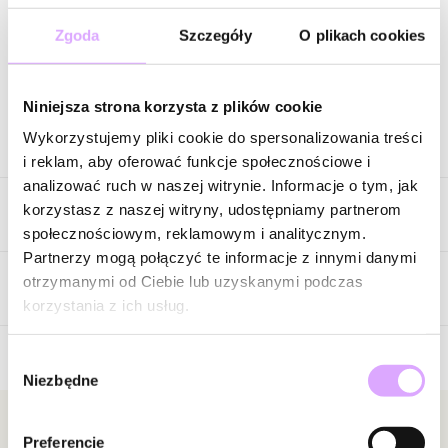
Wysyłka w 1 dzień roboczy
Zgoda
Szczegóły
O plikach cookies
Zapytaj o produkt
Niniejsza strona korzysta z plików cookie
Wykorzystujemy pliki cookie do spersonalizowania treści
Opis produktu
i reklam, aby oferować funkcje społecznościowe i
analizować ruch w naszej witrynie. Informacje o tym, jak
Pełna lekkości, kolorów i subtelnej symboliki. Ta bransoletka
korzystasz z naszej witryny, udostępniamy partnerom
Cechy produktu
przyciąga uwagę harmonijnym połączeniem pastelowych
społecznościowym, reklamowym i analitycznym.
kryształków w odcieniach różu, błękitu, mięty, lawendy i
Partnerzy mogą połączyć te informacje z innymi danymi
delikatnej brzoskwini. Tworzą one radosną, pełną świeżości
Kryształki
Różowy
otrzymanymi od Ciebie lub uzyskanymi podczas
kompozycję, która przywołuje skojarzenia z letnim niebem i
Opinie
Kolor metalu
złoty
korzystania z ich usług.
najpiękniejszymi chwilami beztroski.
Centralnym elementem biżuterii jest złota zawieszka w kształcie
Wybór
Niezbędne
księżyca. Od wieków uznawany za symbol kobiecej energii,
Brak opinii
zgody
marzeń i intuicji, dodaje bransoletce wyjątkowego charakteru. To
Jeszcze nikt nie ocenił tego produktu.
detal, który sprawia, że biżuteria staje się nie tylko ozdobą, ale
Bądź pierwszą osobą, która podzieli się opinią o tym
Newsletter
Preferencje