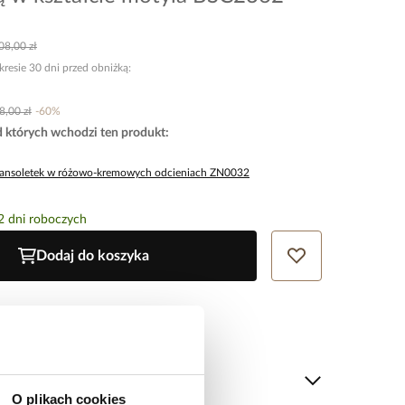
08,00 zł
kresie 30 dni przed obniżką:
8,00 zł
-
60
%
d których wchodzi ten produkt
:
ransoletek w różowo-kremowych odcieniach ZN0032
2 dni roboczych
Dodaj do koszyka
produkt
tu
O plikach cookies