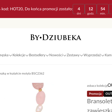
 kod: HOT20, Do końca promocji zostało:
4
12
54
dni
godz.
min.
 męska
Kolekcje
Bestsellery
Nowości
Zestawy
Wyprzedaż
Kami
ieszką w kształcie motyla BSC2362
O
zobacz kolekcję
Promocja
OUT
Bransolet
zawieszk