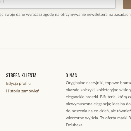
ąc swoje dane wyrażasz zgodę na otrzymywanie newslettera na zasadach
Lekka i dzi
Strefa klienta
O nas
Oryginalne naszyjniki, topowe branso
Edycja profilu
okazałe kolczyki, kokieteryjne wisiory
Historia zamówień
eleganckie broszki. Biżuteria, którą 
niewymuszona elegancja; idealna do
do noszenia na co dzień, ale równie
wieczorne wyjścia. To oferta marki 
Dziubeka.