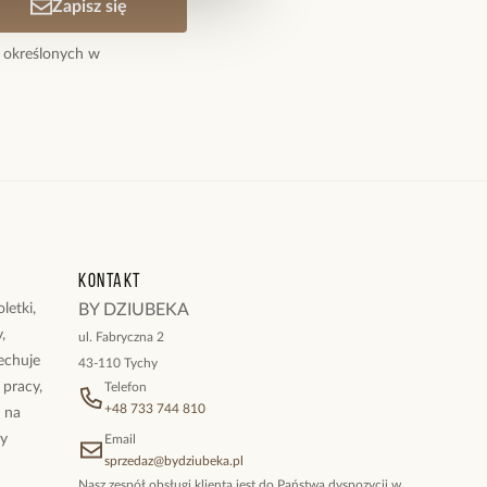
Zapisz się
 określonych w
ewczęca bransoletka
Kontakt
letki,
BY DZIUBEKA
,
ul. Fabryczna 2
cechuje
43-110 Tychy
 pracy,
Telefon
+48 733 744 810
ż na
By
Email
sprzedaz@bydziubeka.pl
Nasz zespół obsługi klienta jest do Państwa dyspozycji w