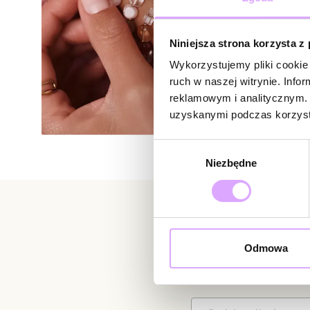
Niniejsza strona korzysta z
Wykorzystujemy pliki cookie 
ruch w naszej witrynie. Inf
reklamowym i analitycznym. 
uzyskanymi podczas korzysta
Wybór
Niezbędne
zgody
Newsletter
Odmowa
Bądź na bieżąco z nowoś