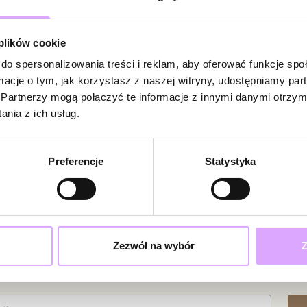
Kobiecość w najc
Opinie
czerwieni, prze
 plików cookie
zawieszką w kszt
biżuteria na rom
do spersonalizowania treści i reklam, aby oferować funkcje sp
dodatek do codzi
ormacje o tym, jak korzystasz z naszej witryny, udostępniamy p
5
– przypomina o p
Partnerzy mogą połączyć te informacje z innymi danymi otrzym
/
5
nia z ich usług.
Surowiec: stal s
Kolor surowca: z
Preferencje
Statystyka
Elementy: kwarc
Wielkość eleme
Zawieszka: 1,30
Powiadom
Średnica bransol
W naszej witr
produkt.
Doda
Zobacz inne prod
Zezwól na wybór
Z
ciami i promocjami!
Katarzyna