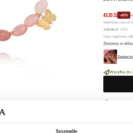
43,20 zł
-
60
%
1
Najniższa cena w o
108,00 zł
-
60
%
Cena regularna
:
10
Zestawy, w skła
Zestaw b
Wysyłka do 
Zapytaj o 
Opis produk
Szczegóły