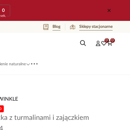
0
sek.
Blog
Sklepy stacjonarne
0
0
...
enie naturalne
WINKLE
0
ka z turmalinami i zajączkiem
4