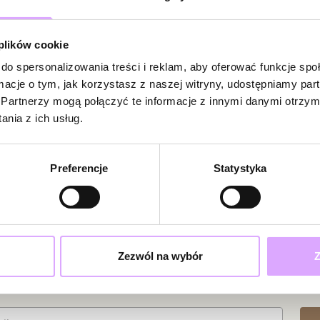
Zobacz inne prod
Bądź pierwsz
 plików cookie
Powi
W naszej 
do spersonalizowania treści i reklam, aby oferować funkcje sp
zakupiły 
ormacje o tym, jak korzystasz z naszej witryny, udostępniamy p
Partnerzy mogą połączyć te informacje z innymi danymi otrzym
nia z ich usług.
Preferencje
Statystyka
Zezwól na wybór
Z
ciami i promocjami!