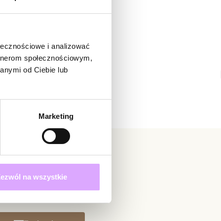
ukty z kolekcji Twinkle
ą osobą, która podzieli się opinią o tym produkcie!
adomienie
witrynie opinie mogą dodawać tylko osoby, które
ołecznościowe i analizować
produkt.
Dodaj opinię
artnerom społecznościowym,
anymi od Ciebie lub
Marketing
ezwól na wszystkie