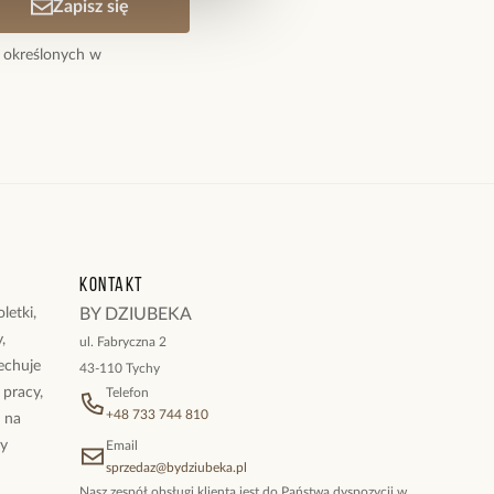
Zapisz się
 określonych w
Kontakt
letki,
BY DZIUBEKA
,
ul. Fabryczna 2
cechuje
43-110 Tychy
 pracy,
Telefon
+48 733 744 810
ż na
By
Email
sprzedaz@bydziubeka.pl
Nasz zespół obsługi klienta jest do Państwa dyspozycji w