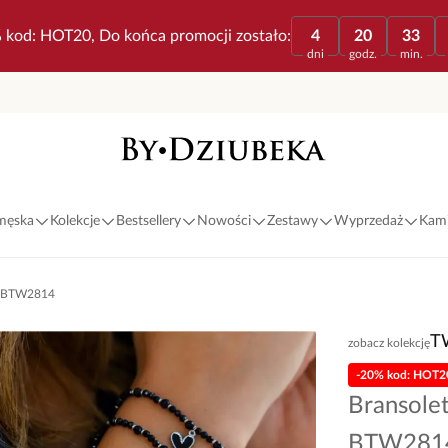
 kod: HOT20, Do końca promocji zostało:
4
20
33
dni
godz.
min.
 męska
Kolekcje
Bestsellery
Nowości
Zestawy
Wyprzedaż
Kami
em BTW2814
T
zobacz kolekcję
-20% kod: HOT2
Bransolet
BTW281