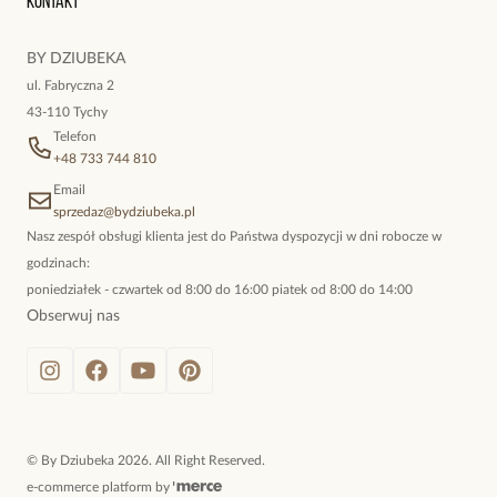
Kontakt
kokieteryjne wisiory, eleganckie broszki. Biżuteria, którą cechuje
niewymuszona elegancja; idealna do pracy, do noszenia na co
BY DZIUBEKA
dzień, ale również na wieczorne wyjścia. To oferta marki By
ul. Fabryczna 2
Dziubeka.
43-110 Tychy
Telefon
+48 733 744 810
Email
sprzedaz@bydziubeka.pl
Nasz zespół obsługi klienta jest do Państwa dyspozycji w dni robocze w
godzinach:
poniedziałek - czwartek od 8:00 do 16:00 piatek od 8:00 do 14:00
Obserwuj nas
©
By Dziubeka
2026
. All Right Reserved.
e-commerce platform by