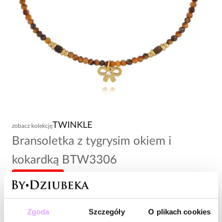
TWINKLE
zobacz kolekcję
Bransoletka z tygrysim okiem i
kokardką BTW3306
-20% kod: HOT20
69,00 zł
Zgoda
Szczegóły
O plikach cookies
Wysyłka do 2 dni roboczych