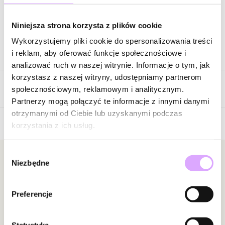
Zapytaj o produkt
Niniejsza strona korzysta z plików cookie
Wykorzystujemy pliki cookie do spersonalizowania treści
Opis produktu
i reklam, aby oferować funkcje społecznościowe i
analizować ruch w naszej witrynie. Informacje o tym, jak
Surowiec: stal szlachetna.
korzystasz z naszej witryny, udostępniamy partnerom
Opinie
Kolor surowca: złoty.
społecznościowym, reklamowym i analitycznym.
Kamienie: tygrysie oko.
Partnerzy mogą połączyć te informacje z innymi danymi
Wielkość kamieni: 0,20 cm ; 0,24 cm.
otrzymanymi od Ciebie lub uzyskanymi podczas
Wielkość zawieszki: 0,76 cm x 0,52 cm.
korzystania z ich usług.
Brak opinii
Średnica bransoletki: 5,30 cm bez rozciągania gumki.
Jeszcze nikt nie ocenił tego produktu.
Wybór
Zobacz inne produkty z kolekcji Twinkle
Bądź pierwszą osobą, która podzieli się opinią o tym
Newsletter
Niezbędne
zgody
produkcie!
Bądź na bieżąco z nowościami i promocjami!
Powiadomienie
Preferencje
W naszej witrynie opinie mogą dodawać tylko
osoby, które zakupiły produkt.
Dodaj opinię
Statystyka