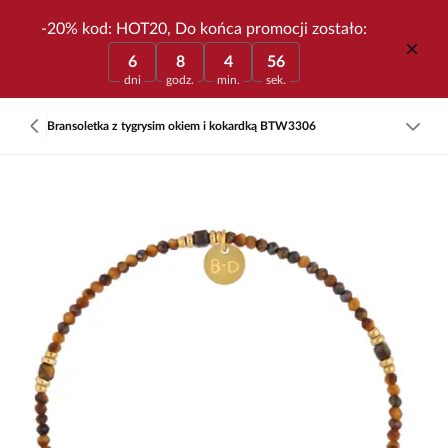
-20% kod: HOT20, Do końca promocji zostało:
6
8
4
56
dni
godz.
min.
sek.
Bransoletka z tygrysim okiem i kokardką BTW3306