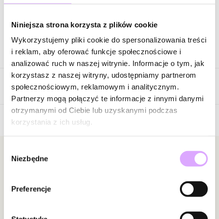
Zapytaj o produkt
Niniejsza strona korzysta z plików cookie
Wykorzystujemy pliki cookie do spersonalizowania treści
Opis produktu
i reklam, aby oferować funkcje społecznościowe i
analizować ruch w naszej witrynie. Informacje o tym, jak
Surowiec: stal szlachetna.
korzystasz z naszej witryny, udostępniamy partnerom
Opinie
Kolor surowca: złoty.
społecznościowym, reklamowym i analitycznym.
Wielkość elementu: 0,88 cm x 1,08 cm.
Partnerzy mogą połączyć te informacje z innymi danymi
Długość bransoletki: 16 cm + 3 cm łańcuszek wydłużający.
otrzymanymi od Ciebie lub uzyskanymi podczas
Rodzaj zapięcia: karabińczyk.
korzystania z ich usług.
Brak opinii
Zobacz inne produkty z kolekcji Steel and Shine
Jeszcze nikt nie ocenił tego produktu.
Wybór
Bądź pierwszą osobą, która podzieli się opinią o tym
Newsletter
Niezbędne
zgody
produkcie!
Bądź na bieżąco z nowościami i promocjami!
Powiadomienie
Preferencje
W naszej witrynie opinie mogą dodawać tylko
osoby, które zakupiły produkt.
Dodaj opinię
Statystyka