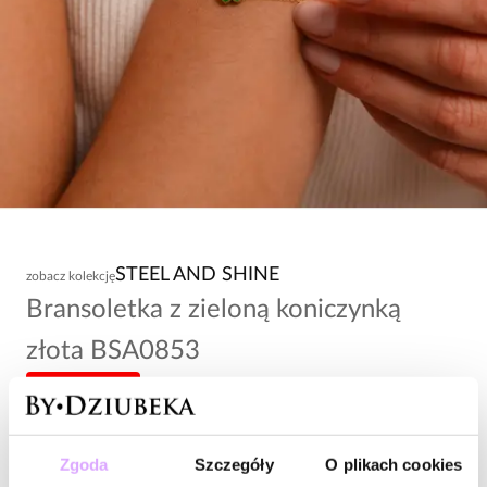
STEEL AND SHINE
zobacz kolekcję
Bransoletka z zieloną koniczynką
złota BSA0853
-20% kod: HOT20
84,00 zł
Zgoda
Szczegóły
O plikach cookies
Wysyłka do 2 dni roboczych