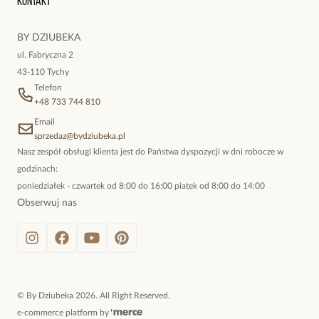
Kontakt
kokieteryjne wisiory, eleganckie broszki. Biżuteria, którą cechuje
niewymuszona elegancja; idealna do pracy, do noszenia na co
BY DZIUBEKA
dzień, ale również na wieczorne wyjścia. To oferta marki By
ul. Fabryczna 2
Dziubeka.
43-110 Tychy
Telefon
+48 733 744 810
Email
sprzedaz@bydziubeka.pl
Nasz zespół obsługi klienta jest do Państwa dyspozycji w dni robocze w
godzinach:
poniedziałek - czwartek od 8:00 do 16:00 piatek od 8:00 do 14:00
Obserwuj nas
©
By Dziubeka
2026
. All Right Reserved.
e-commerce platform by