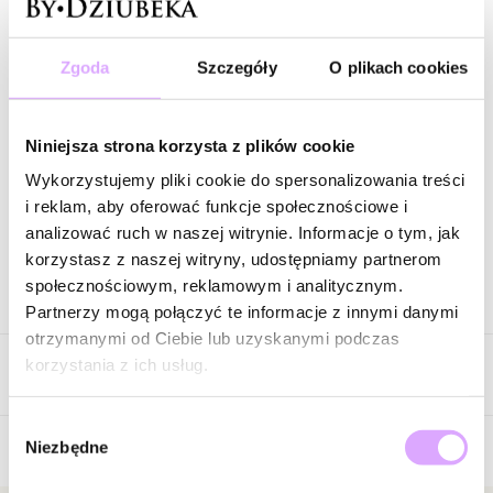
98,00 zł
-
60
%
Cena regularna
:
98,00 zł
-
60
%
Zestawy, w skład których wchodzi ten produkt
:
Zgoda
Szczegóły
O plikach cookies
Zestaw bransoletek w ciepłych odcieniach beżu, karmelu i żółci
ZN0033
Niniejsza strona korzysta z plików cookie
Wysyłka w 1 dzień roboczy
Wykorzystujemy pliki cookie do spersonalizowania treści
i reklam, aby oferować funkcje społecznościowe i
Zapytaj o produkt
analizować ruch w naszej witrynie. Informacje o tym, jak
korzystasz z naszej witryny, udostępniamy partnerom
społecznościowym, reklamowym i analitycznym.
Opis produktu
Partnerzy mogą połączyć te informacje z innymi danymi
otrzymanymi od Ciebie lub uzyskanymi podczas
Słońce zamknięte w kamieniach – żółte jadeity rozświetlają
korzystania z ich usług.
Opinie
nadgarstek niczym promienie letniego poranka. Złote detale
potęgują wrażenie ciepła i radości. To biżuteria, która wnosi
Wybór
pozytywną energię i lekkość do każdej stylizacji. Jadeit w tej
Niezbędne
zgody
barwie symbolizuje optymizm, odwagę i życiową radość – idealny
Brak opinii
wybór dla kobiet, które lubią czuć lato każdego dnia.