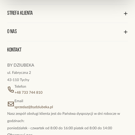
Sklepy współpracujące
Regulamin sklepu
Strefa klienta
Współpraca
Polityka prywatności
Praca
Wysyłka i płatności
Kontakt
Edycja profilu
O nas
Reklamacje i zwroty
Historia zamówień
Wyśledź swoją paczkę
Oryginalne naszyjniki, topowe bransoletki, okazałe kolczyki,
Kontakt
kokieteryjne wisiory, eleganckie broszki. Biżuteria, którą cechuje
niewymuszona elegancja; idealna do pracy, do noszenia na co
BY DZIUBEKA
dzień, ale również na wieczorne wyjścia. To oferta marki By
ul. Fabryczna 2
Dziubeka.
43-110 Tychy
Telefon
+48 733 744 810
Email
sprzedaz@bydziubeka.pl
Nasz zespół obsługi klienta jest do Państwa dyspozycji w dni robocze w
godzinach:
poniedziałek - czwartek od 8:00 do 16:00 piatek od 8:00 do 14:00