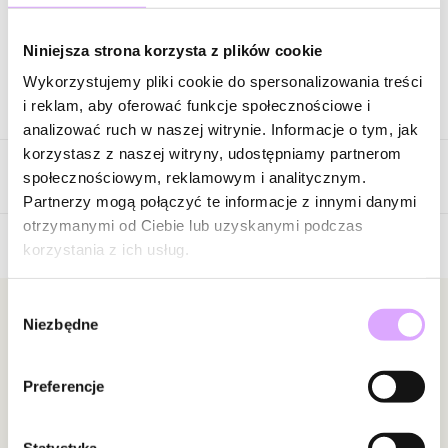
Zapytaj o produkt
Niniejsza strona korzysta z plików cookie
Wykorzystujemy pliki cookie do spersonalizowania treści
Opis produktu
i reklam, aby oferować funkcje społecznościowe i
analizować ruch w naszej witrynie. Informacje o tym, jak
Kamienie: hematyty.
korzystasz z naszej witryny, udostępniamy partnerom
Opinie
Logo: stal szlachetna.
społecznościowym, reklamowym i analitycznym.
Wielkość kamieni: 0,40 cm.
Partnerzy mogą połączyć te informacje z innymi danymi
Średnica bransoletki: 5,20 cm bez rozciągania.
otrzymanymi od Ciebie lub uzyskanymi podczas
korzystania z ich usług.
5
Zobacz inne produkty z kolekcji Twinkle
/
5
Wybór
5
2
Newsletter
Niezbędne
zgody
4
0
3
0
Bądź na bieżąco z nowościami i promocjami!
2
0
Preferencje
1
0
Statystyka