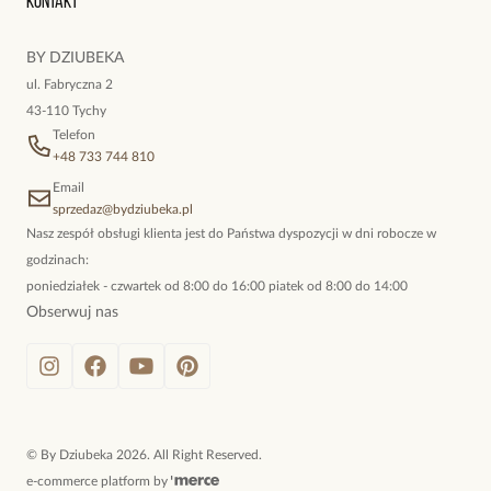
Kontakt
Piękna bransoletka.
kokieteryjne wisiory, eleganckie broszki. Biżuteria, którą cechuje
niewymuszona elegancja; idealna do pracy, do noszenia na co
BY DZIUBEKA
dzień, ale również na wieczorne wyjścia. To oferta marki By
ul. Fabryczna 2
Dziubeka.
43-110 Tychy
Telefon
+48 733 744 810
Email
sprzedaz@bydziubeka.pl
Nasz zespół obsługi klienta jest do Państwa dyspozycji w dni robocze w
godzinach:
poniedziałek - czwartek od 8:00 do 16:00 piatek od 8:00 do 14:00
Obserwuj nas
©
By Dziubeka
2026
. All Right Reserved.
e-commerce platform by