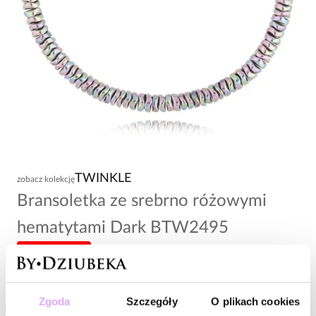
TWINKLE
zobacz kolekcję
Bransoletka ze srebrno różowymi
hematytami Dark BTW2495
-20% kod: HOT20
42,00 zł
Zgoda
Szczegóły
O plikach cookies
Wysyłka do 2 dni roboczych