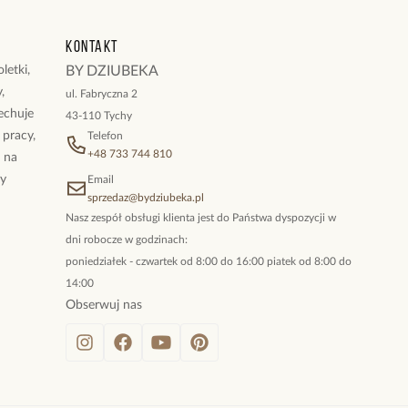
Kontakt
letki,
BY DZIUBEKA
,
ul. Fabryczna 2
cechuje
43-110 Tychy
 pracy,
Telefon
+48 733 744 810
ż na
By
Email
sprzedaz@bydziubeka.pl
Nasz zespół obsługi klienta jest do Państwa dyspozycji w
dni robocze w godzinach:
poniedziałek - czwartek od 8:00 do 16:00 piatek od 8:00 do
14:00
Obserwuj nas