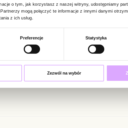
ormacje o tym, jak korzystasz z naszej witryny, udostępniamy p
dopasować długo
Partnerzy mogą połączyć te informacje z innymi danymi otrzym
na co dzień, ja
Brak opinii
nia z ich usług.
Jeszcze nikt
Nowoczesna, kob
Bądź pierwsz
delikatnej biżut
Preferencje
Statystyka
Powi
W naszej 
Surowiec: stal s
zakupiły 
ciami i promocjami!
Kolor surowca: z
Wielkość elemen
Długość bransol
Zezwól na wybór
Z
Rodzaj zapięcia:
ąc swoje dane wyrażasz zgodę na otrzymywanie newslettera na zasadach
Zobacz inne prod