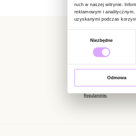
ruch w naszej witrynie. Inf
reklamowym i analitycznym. 
uzyskanymi podczas korzysta
Wybór
Niezbędne
zgody
Newsletter
Bądź na bieżąco z nowoś
Odmowa
Wprowadzając i zatwierdzaj
Regulaminie.