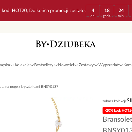
 kod: HOT20, Do końca promocji zostało:
4
18
24
dni
godz.
min.
 męska
Kolekcje
Bestsellery
Nowości
Zestawy
Wyprzedaż
Kami
łota na nogę z kryształkami BNSY0137
S
zobacz kolekcję
-20% kod: HOT2
Bransolet
BNSY01