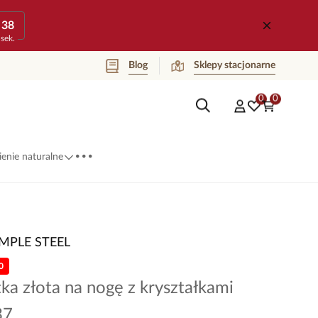
38
sek.
Blog
Sklepy stacjonarne
0
0
...
enie naturalne
IMPLE STEEL
0
ka złota na nogę z kryształkami
37