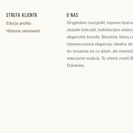
Strefa klienta
O nas
Oryginalne naszyjniki, topowe branso
Edycja profilu
okazałe kolczyki, kokieteryjne wisiory
Historia zamówień
eleganckie broszki. Biżuteria, którą 
niewymuszona elegancja; idealna do
do noszenia na co dzień, ale równie
wieczorne wyjścia. To oferta marki 
Dziubeka.