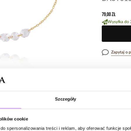
79,00 zł
Wysyłka do 
Zapytaj o 
Opis produk
Subtelna branso
Cechy prod
transparentnymi
Szczegóły
forma pięknie pr
eleganckiej lekk
Kryształki
Opinie
 plików cookie
Kolor metal
Przezroczyste de
do spersonalizowania treści i reklam, aby oferować funkcje sp
blasku przy każ