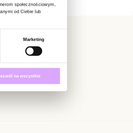
artnerom społecznościowym,
ść, dzięki czemu model doskonale sprawdzi się zarówno
anymi od Ciebie lub
k i podczas wakacyjnych wyjazdów.
 nie ocenił tego produktu.
ieca i niezwykle uniwersalna – idealna dla miłośniczek
ą osobą, która podzieli się opinią o tym produkcie!
erii z subtelnym połyskiem.
Marketing
adomienie
witrynie opinie mogą dodawać tylko osoby, które
zlachetna.
produkt.
Dodaj opinię
łoty.
tów: 0,50 cm ; 0,60 cm ; 1,00 ccm x 0,60 cm.
etki: 21 cm + 5 cm łańcuszek wydłużający.
Zapisz się
ezwól na wszystkie
 karabińczyk.
 określonych w
ukty z kolekcji Simple Steel