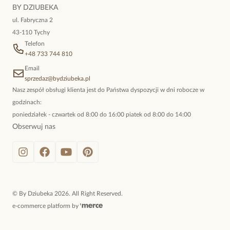
niewymuszona elegancja; idealna do pracy, do noszenia na co
BY DZIUBEKA
dzień, ale również na wieczorne wyjścia. To oferta marki By
ul. Fabryczna 2
Dziubeka.
43-110 Tychy
Telefon
+48 733 744 810
Email
sprzedaz@bydziubeka.pl
Nasz zespół obsługi klienta jest do Państwa dyspozycji w dni robocze w
godzinach:
poniedziałek - czwartek od 8:00 do 16:00 piatek od 8:00 do 14:00
Obserwuj nas
©
By Dziubeka
2026
. All Right Reserved.
e-commerce platform by