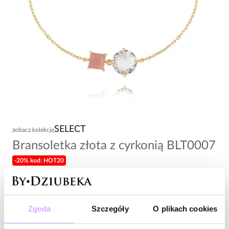
SELECT
zobacz kolekcję
Bransoletka złota z cyrkonią BLT0007
-20% kod: HOT20
153,00 zł
Wysyłka do 2 dni roboczych
Zgoda
Szczegóły
O plikach cookies
Zapytaj o produkt