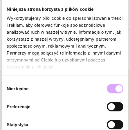
Niniejsza strona korzysta z plików cookie
Wykorzystujemy pliki cookie do spersonalizowania treści
Opis produktu
i reklam, aby oferować funkcje społecznościowe i
analizować ruch w naszej witrynie. Informacje o tym, jak
Surowiec: srebro próba 925.
korzystasz z naszej witryny, udostępniamy partnerom
Opinie
Kolor surowca: złoty.
społecznościowym, reklamowym i analitycznym.
Elementy: cyrkonia.
Partnerzy mogą połączyć te informacje z innymi danymi
Wielkość elementów: 0,58 cm ; 0,80 cm.
otrzymanymi od Ciebie lub uzyskanymi podczas
Długość: 17 cm + 3 cm łańcuszek wydłużający.
korzystania z ich usług.
Brak opinii
Rodzaj zapięcia: karabińczyk.
Waga srebra: 1,06 g.
Jeszcze nikt nie ocenił tego produktu.
Bądź pierwszą osobą, która podzieli się opinią o tym
Newsletter
Wybór
Niezbędne
Zobacz inne produkty z kolekcji Cancyland
produkcie!
zgody
Bądź na bieżąco z nowościami i promocjami!
Powiadomienie
Preferencje
W naszej witrynie opinie mogą dodawać tylko
osoby, które zakupiły produkt.
Dodaj opinię
Statystyka