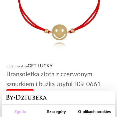
GET LUCKY
zobacz kolekcję
Bransoletka złota z czerwonym
sznurkiem i buźką Joyful BGL0661
-20% kod: HOT20
66,00 zł
Zgoda
Szczegóły
O plikach cookies
Wysyłka do 3 dni roboczych