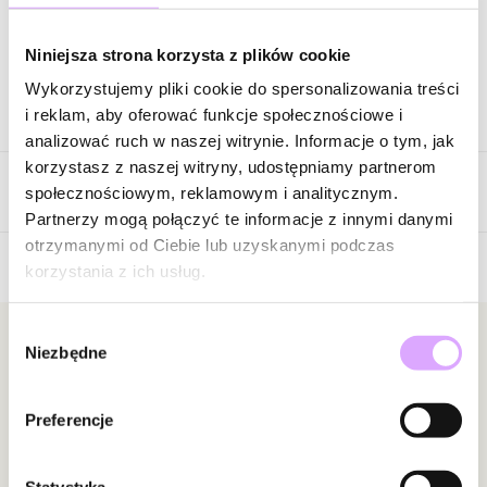
Zapytaj o produkt
Niniejsza strona korzysta z plików cookie
Wykorzystujemy pliki cookie do spersonalizowania treści
Opis produktu
i reklam, aby oferować funkcje społecznościowe i
analizować ruch w naszej witrynie. Informacje o tym, jak
Surowiec: stal szlachetna.
korzystasz z naszej witryny, udostępniamy partnerom
Opinie
Kolor surowca: złoty.
społecznościowym, reklamowym i analitycznym.
Kolor sznurka: czerwony.
Partnerzy mogą połączyć te informacje z innymi danymi
Wielkość elementu: 1,00 cm.
otrzymanymi od Ciebie lub uzyskanymi podczas
Bransoletka pasuje na każdy nadgarstek. Maksymalna wielkość
korzystania z ich usług.
Brak opinii
to średnica 8 cm.
Jeszcze nikt nie ocenił tego produktu.
Wybór
Zobacz inne produkty z kolekcji Get Lucky
Bądź pierwszą osobą, która podzieli się opinią o tym
Newsletter
Niezbędne
zgody
produkcie!
Bądź na bieżąco z nowościami i promocjami!
Powiadomienie
Preferencje
W naszej witrynie opinie mogą dodawać tylko
osoby, które zakupiły produkt.
Dodaj opinię
Statystyka