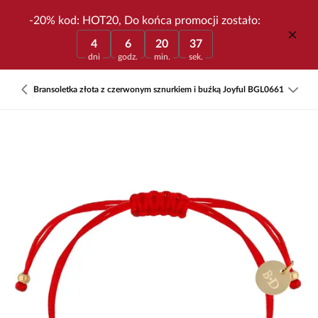
-20% kod: HOT20, Do końca promocji zostało:
4
6
20
37
dni
godz.
min.
sek.
Bransoletka złota z czerwonym sznurkiem i buźką Joyful BGL0661