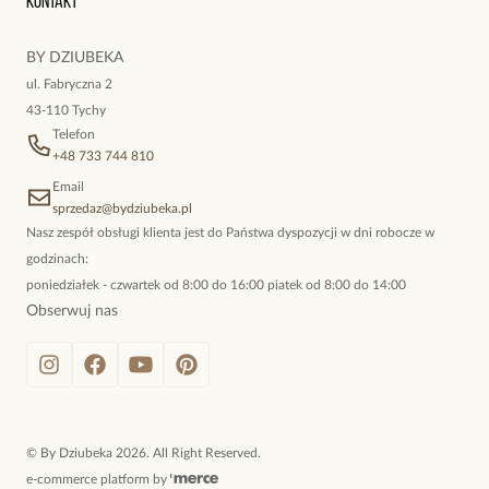
Kontakt
kokieteryjne wisiory, eleganckie broszki. Biżuteria, którą cechuje
niewymuszona elegancja; idealna do pracy, do noszenia na co
BY DZIUBEKA
dzień, ale również na wieczorne wyjścia. To oferta marki By
ul. Fabryczna 2
Dziubeka.
43-110 Tychy
Telefon
+48 733 744 810
Email
sprzedaz@bydziubeka.pl
Nasz zespół obsługi klienta jest do Państwa dyspozycji w dni robocze w
godzinach:
poniedziałek - czwartek od 8:00 do 16:00 piatek od 8:00 do 14:00
Obserwuj nas
©
By Dziubeka
2026
. All Right Reserved.
e-commerce platform by