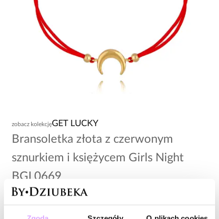
GET LUCKY
zobacz kolekcję
Bransoletka złota z czerwonym
sznurkiem i księżycem Girls Night
BGL0669
-20% kod: HOT20
66,00 zł
Zgoda
Szczegóły
O plikach cookies