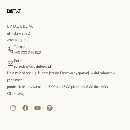
Wyśledź swoją paczkę
Oryginalne naszyjniki, topowe bransoletki, okazałe kolczyki,
Kontakt
kokieteryjne wisiory, eleganckie broszki. Biżuteria, którą cechuje
niewymuszona elegancja; idealna do pracy, do noszenia na co
BY DZIUBEKA
dzień, ale również na wieczorne wyjścia. To oferta marki By
ul. Fabryczna 2
Dziubeka.
43-110 Tychy
Telefon
+48 733 744 810
Email
sprzedaz@bydziubeka.pl
Nasz zespół obsługi klienta jest do Państwa dyspozycji w dni robocze w
godzinach:
poniedziałek - czwartek od 8:00 do 16:00 piatek od 8:00 do 14:00
Obserwuj nas