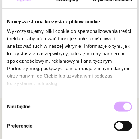
Wysyłka do 2 dni roboczych
Niniejsza strona korzysta z plików cookie
Zapytaj o produkt
Wykorzystujemy pliki cookie do spersonalizowania treści
i reklam, aby oferować funkcje społecznościowe i
Opis produktu
analizować ruch w naszej witrynie. Informacje o tym, jak
korzystasz z naszej witryny, udostępniamy partnerom
Surowiec: stal szlachetna.
społecznościowym, reklamowym i analitycznym.
Opinie
Kolor surowca: złoty.
Partnerzy mogą połączyć te informacje z innymi danymi
Kolor sznurka: czerwony.
otrzymanymi od Ciebie lub uzyskanymi podczas
Wielkość elementu: 1,00 cm.
korzystania z ich usług.
Bransoletka pasuje na każdy nadgarstek. Maksymalna wielkość
Brak opinii
to średnica 8 cm.
Wybór
Jeszcze nikt nie ocenił tego produktu.
Niezbędne
zgody
Zobacz inne produkty z kolekcji Get Lucky
Bądź pierwszą osobą, która podzieli się opinią o tym
Newsletter
produkcie!
Bądź na bieżąco z nowościami i promocjami!
Preferencje
Powiadomienie
W naszej witrynie opinie mogą dodawać tylko