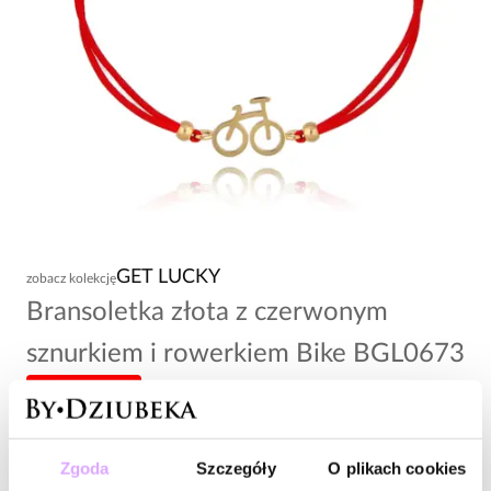
GET LUCKY
zobacz kolekcję
Bransoletka złota z czerwonym
sznurkiem i rowerkiem Bike BGL0673
-20% kod: HOT20
66,00 zł
Zgoda
Szczegóły
O plikach cookies
Wysyłka do 2 dni roboczych