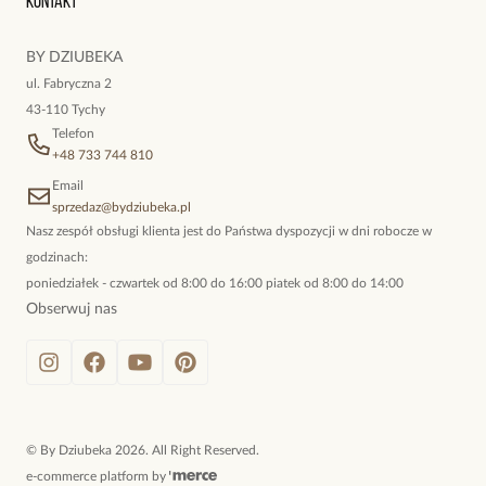
Kontakt
kokieteryjne wisiory, eleganckie broszki. Biżuteria, którą cechuje
niewymuszona elegancja; idealna do pracy, do noszenia na co
BY DZIUBEKA
dzień, ale również na wieczorne wyjścia. To oferta marki By
ul. Fabryczna 2
Dziubeka.
43-110 Tychy
Telefon
+48 733 744 810
Email
sprzedaz@bydziubeka.pl
Nasz zespół obsługi klienta jest do Państwa dyspozycji w dni robocze w
godzinach:
poniedziałek - czwartek od 8:00 do 16:00 piatek od 8:00 do 14:00
Obserwuj nas
©
By Dziubeka
2026
. All Right Reserved.
e-commerce platform by