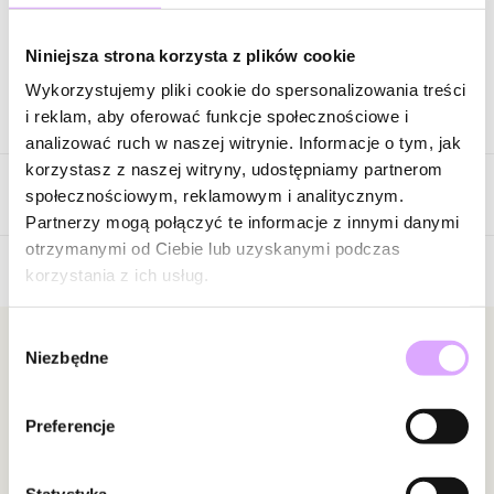
Zapytaj o produkt
Niniejsza strona korzysta z plików cookie
Wykorzystujemy pliki cookie do spersonalizowania treści
Opis produktu
i reklam, aby oferować funkcje społecznościowe i
analizować ruch w naszej witrynie. Informacje o tym, jak
Surowiec: stal szlachetna.
korzystasz z naszej witryny, udostępniamy partnerom
Opinie
Kolor surowca: złoty.
społecznościowym, reklamowym i analitycznym.
Kolor sznurka: czerwony.
Partnerzy mogą połączyć te informacje z innymi danymi
Wielkość elementu: 0,90 cm x 1,20 cm.
otrzymanymi od Ciebie lub uzyskanymi podczas
Bransoletka pasuje na każdy nadgarstek. Maksymalna wielkość
korzystania z ich usług.
Brak opinii
to średnica 8 cm.
Jeszcze nikt nie ocenił tego produktu.
Wybór
Zobacz inne produkty z kolekcji Get Lucky
Bądź pierwszą osobą, która podzieli się opinią o tym
Newsletter
Niezbędne
zgody
produkcie!
Bądź na bieżąco z nowościami i promocjami!
Powiadomienie
Preferencje
W naszej witrynie opinie mogą dodawać tylko
osoby, które zakupiły produkt.
Dodaj opinię
Statystyka