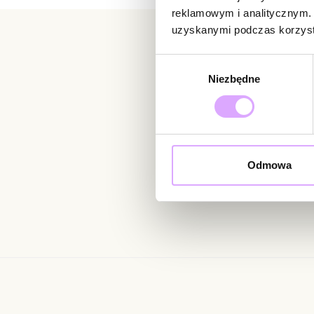
reklamowym i analitycznym. 
uzyskanymi podczas korzysta
Wybór
Newsletter
Niezbędne
zgody
Bądź na bieżąco z nowoś
Odmowa
Wprowadzając i zatwierdzaj
Regulaminie.