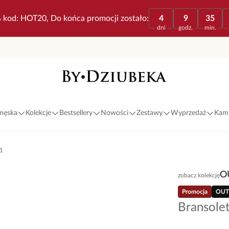
 kod: HOT20, Do końca promocji zostało:
4
9
35
dni
godz.
min.
 męska
Kolekcje
Bestsellery
Nowości
Zestawy
Wyprzedaż
Kami
41
O
zobacz kolekcję
Promocja
OUT
Bransole