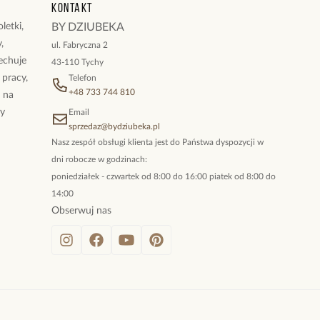
Kontakt
letki,
BY DZIUBEKA
,
ul. Fabryczna 2
cechuje
43-110 Tychy
 pracy,
Telefon
+48 733 744 810
ż na
By
Email
sprzedaz@bydziubeka.pl
Nasz zespół obsługi klienta jest do Państwa dyspozycji w
dni robocze w godzinach:
poniedziałek - czwartek od 8:00 do 16:00 piatek od 8:00 do
14:00
Obserwuj nas