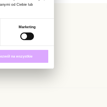
etki: 5,20 cm bez rozciągania gumki.
anymi od Ciebie lub
 nie ocenił tego produktu.
ukty z kolekcji Simplicity
ą osobą, która podzieli się opinią o tym produkcie!
adomienie
Marketing
witrynie opinie mogą dodawać tylko osoby, które
produkt.
Dodaj opinię
Zapisz się
ezwól na wszystkie
 określonych w