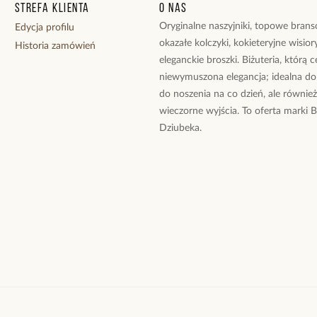
Strefa klienta
O nas
Oryginalne naszyjniki, topowe branso
Edycja profilu
okazałe kolczyki, kokieteryjne wisiory
Historia zamówień
eleganckie broszki. Biżuteria, którą 
niewymuszona elegancja; idealna do
do noszenia na co dzień, ale równie
wieczorne wyjścia. To oferta marki 
Dziubeka.