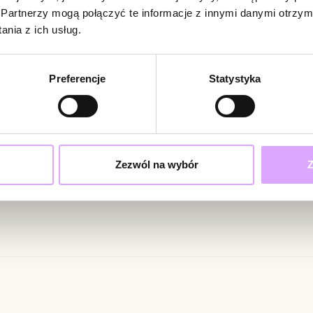
Brak opinii
Średnica bransol
Partnerzy mogą połączyć te informacje z innymi danymi otrzym
Jeszcze nikt
nia z ich usług.
Zobacz inne prod
Bądź pierwsz
Powi
Preferencje
Statystyka
W naszej 
zakupiły 
ciami i promocjami!
Zezwól na wybór
Z
ąc swoje dane wyrażasz zgodę na otrzymywanie newslettera na zasadach