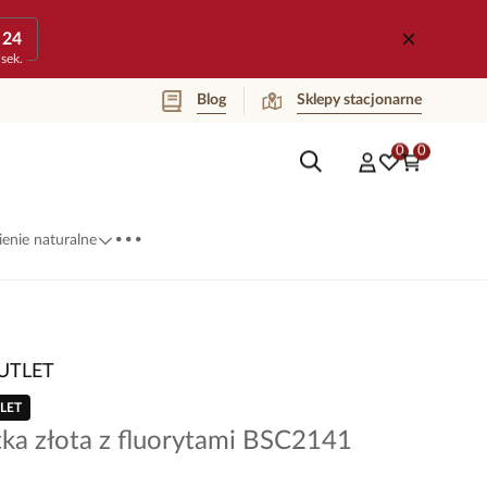
24
sek.
Blog
Sklepy stacjonarne
0
0
...
enie naturalne
UTLET
LET
tka złota z fluorytami BSC2141