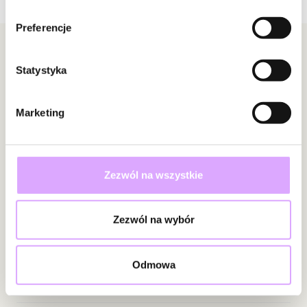
Brak opinii
Zobacz inne produkty z kolekcji Shinning Summer
Preferencje
Jeszcze nikt nie ocenił tego produktu.
Bądź pierwszą osobą, która podzieli się opinią o tym
Newsletter
produkcie!
Statystyka
Bądź na bieżąco z nowościami i promocjami!
Powiadomienie
Marketing
W naszej witrynie opinie mogą dodawać tylko
osoby, które zakupiły produkt.
Dodaj opinię
Zapisz się
Zezwól na wszystkie
Wprowadzając i zatwierdzając swoje dane wyrażasz zgodę na
Zezwól na wybór
otrzymywanie newslettera na zasadach określonych w
Regulaminie.
Odmowa
Informacje