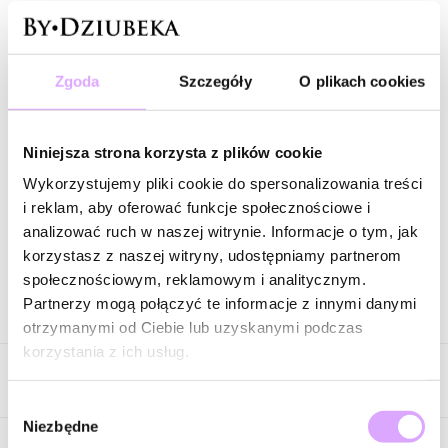
Powiadom mnie o dostępności mailem.
Twój adres email
Zgoda
Szczegóły
O plikach cookies
Powiadom o dostępności
Niniejsza strona korzysta z plików cookie
Wykorzystujemy pliki cookie do spersonalizowania treści
i reklam, aby oferować funkcje społecznościowe i
analizować ruch w naszej witrynie. Informacje o tym, jak
Zapytaj o produkt
korzystasz z naszej witryny, udostępniamy partnerom
społecznościowym, reklamowym i analitycznym.
Partnerzy mogą połączyć te informacje z innymi danymi
Opis produktu
otrzymanymi od Ciebie lub uzyskanymi podczas
korzystania z ich usług.
Surowiec: mosiądz.
Opinie
Kolor surowca: złoty.
Elementy: masa perłowa, kryształki.
Wybór
Niezbędne
Wielkość broszki: 2,20 cm x 3,00 cm.
zgody