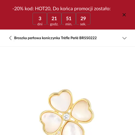
-20% kod: HOT20, Do końca promocji zostało:
3
21
51
29
dni
godz.
min.
sek.
Broszka perłowa koniczynka Trèfle Perlé BRSS0222