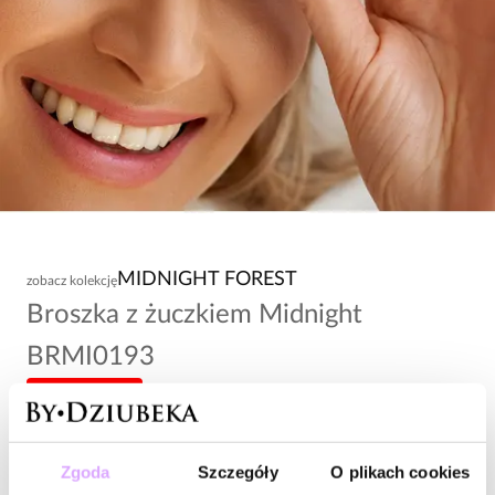
MIDNIGHT FOREST
zobacz kolekcję
Broszka z żuczkiem Midnight
BRMI0193
-20% kod: HOT20
98,00 zł
Zgoda
Szczegóły
O plikach cookies
Wysyłka do 3 dni roboczych