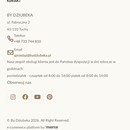
Kontakt
kokieteryjne wisiory, eleganckie broszki. Biżuteria, którą cechuje
niewymuszona elegancja; idealna do pracy, do noszenia na co
BY DZIUBEKA
dzień, ale również na wieczorne wyjścia. To oferta marki By
ul. Fabryczna 2
Dziubeka.
43-110 Tychy
Telefon
+48 733 744 810
Email
sprzedaz@bydziubeka.pl
Nasz zespół obsługi klienta jest do Państwa dyspozycji w dni robocze w
godzinach:
poniedziałek - czwartek od 8:00 do 16:00 piatek od 8:00 do 14:00
Obserwuj nas
©
By Dziubeka
2026
. All Right Reserved.
e-commerce platform by