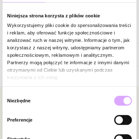
Zapytaj o produkt
Niniejsza strona korzysta z plików cookie
Wykorzystujemy pliki cookie do spersonalizowania treści
Opis produktu
i reklam, aby oferować funkcje społecznościowe i
analizować ruch w naszej witrynie. Informacje o tym, jak
Surowiec: mosiądz.
korzystasz z naszej witryny, udostępniamy partnerom
Opinie
Kolor surowca: złoty.
społecznościowym, reklamowym i analitycznym.
Kolor kryształka: zielony.
Partnerzy mogą połączyć te informacje z innymi danymi
Rozmiar broszki: 3,00 cm x 4,00 cm.
otrzymanymi od Ciebie lub uzyskanymi podczas
Rodzaj zapięcia: agrafka.
korzystania z ich usług.
Brak opinii
Zobacz inne produkty z kolekcji Midnight Forest
Jeszcze nikt nie ocenił tego produktu.
Wybór
Bądź pierwszą osobą, która podzieli się opinią o tym
Newsletter
Niezbędne
zgody
produkcie!
Bądź na bieżąco z nowościami i promocjami!
Powiadomienie
Preferencje
W naszej witrynie opinie mogą dodawać tylko
osoby, które zakupiły produkt.
Dodaj opinię
Statystyka