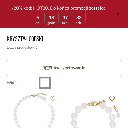
-20% kod: HOT20, Do końca promocji zostało:
6
18
37
32
dni
godz.
min.
sek.
Kryształ Górski
Liczba produktów: 3
Filtry i sortowanie
Widok
: