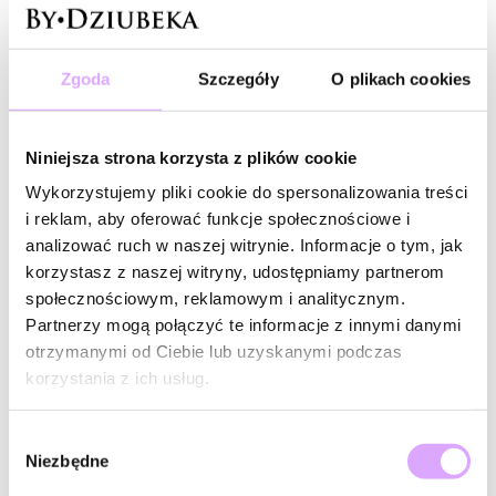
NOWOŚĆ
-20% kod: HOT20
Zgoda
Szczegóły
O plikach cookies
Paradise
Bransoletka z okrągłego
kryształu górskiego BPA0714
Niniejsza strona korzysta z plików cookie
84,00 zł
Wykorzystujemy pliki cookie do spersonalizowania treści
Do koszyka
i reklam, aby oferować funkcje społecznościowe i
analizować ruch w naszej witrynie. Informacje o tym, jak
Kryształ górski… Co jako pierwsze przychodzi Ci na myśl – piękno i elegancja
korzystasz z naszej witryny, udostępniamy partnerom
zamknięte w prostej formie, niesamowite właściwości oczyszczające i kojące,
społecznościowym, reklamowym i analitycznym.
a może nietuzinkowy dodatek do stylizacji? Każde z tych skojarzeń jest
Partnerzy mogą połączyć te informacje z innymi danymi
prawidłowe. Biżuteria z kryształem górskim to połączenie ponadczasowego
otrzymanymi od Ciebie lub uzyskanymi podczas
piękna z niesamowitą mocą kamienia. Inspiruje gwiazdy na całym świecie,
korzystania z ich usług.
które chętnie ją noszą każdego dnia. Może i Ty dołączysz do tego grona?
Wybór
Kryształ górski – kamień duchowej mądrości
Niezbędne
zgody